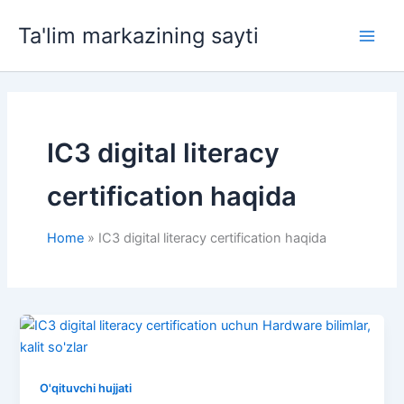
Skip
Ta'lim markazining sayti
to
Main
content
Men
IC3 digital literacy
certification haqida
Home
IC3 digital literacy certification haqida
O'qituvchi hujjati