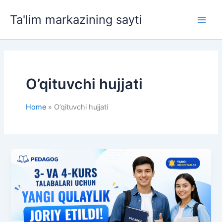
Skip
Ta'lim markazining sayti
to
Main
content
Men
O’qituvchi hujjati
Home
O’qituvchi hujjati