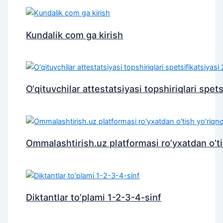
Kundalik com ga kirish
O‘qituvchilar attestatsiyasi topshiriqlari spet
Ommalashtirish.uz platformasi ro’yxatdan o’t
Diktantlar to’plami 1-2-3-4-sinf