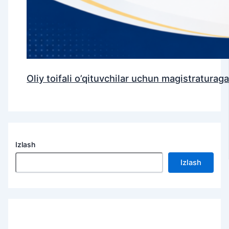
Oliy toifali o’qituvchilar uchun magistraturag
Izlash
Izlash