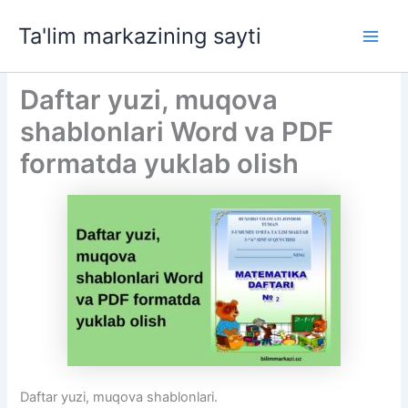
Skip
Ta'lim markazining sayti
to
Main
content
Men
Daftar yuzi, muqova
shablonlari Word va PDF
formatda yuklab olish
Daftar yuzi, muqova shablonlari.