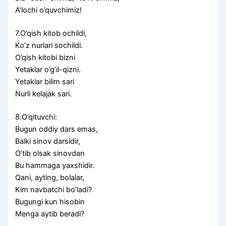
A’lochi o’quvchimiz!
7.O’qish kitob ochildi,
Ko’z nurlari sochildi.
O’qish kitobi bizni
Yetaklar o’g’il-qizni.
Yetaklar bilim sari
Nurli kelajak sari.
8.O’qituvchi:
Bugun oddiy dars emas,
Balki sinov darsidir,
O’tib olsak sinovdan
Bu hammaga yaxshidir.
Qani, ayting, bolalar,
Kim navbatchi bo’ladi?
Bugungi kun hisobin
Menga aytib beradi?