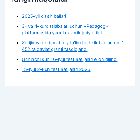
2025-yil o’tish ballari
3- va 4-kurs talabalari uchun «Pedagog»
platformasida yangi qulaylik joriy etildi
Xorijiy va nodavlat oliy taʼlim tashkilotlari uchun 1
452 ta davlat granti tasdiqlandi
Uchinchi kun 16-iyul test natijalari e’lon qilindi
15-iyul 2-kun test natijalari 2026