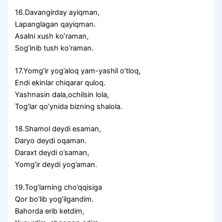
16.Davangirday ayiqman,
Lapanglagan qayiqman.
Asalni xush ko’raman,
Sog’inib tush ko’raman.
17.Yomg’ir yog’aloq yam-yashil o’tloq,
Endi ekinlar chiqarar quloq.
Yashnasin dala,ochilsin lola,
Tog’lar qo’ynida bizning shalola.
18.Shamol deydi esaman,
Daryo deydi oqaman.
Daraxt deydi o’saman,
Yomg’ir deydi yog’aman.
19.Tog’larning cho’qqisiga
Qor bo’lib yog’ilgandim.
Bahorda erib ketdim,