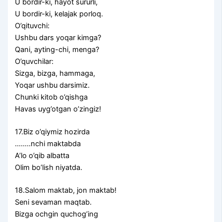
U bordir-ki, hayot sururli,
U bordir-ki, kelajak porloq.
O’qituvchi:
Ushbu dars yoqar kimga?
Qani, ayting-chi, menga?
O’quvchilar:
Sizga, bizga, hammaga,
Yoqar ushbu darsimiz.
Chunki kitob o’qishga
Havas uyg’otgan o’zingiz!
17.Biz o’qiymiz hozirda
……..nchi maktabda
A’lo o’qib albatta
Olim bo’lish niyatda.
18.Salom maktab, jon maktab!
Seni sevaman maqtab.
Bizga ochgin quchog’ing