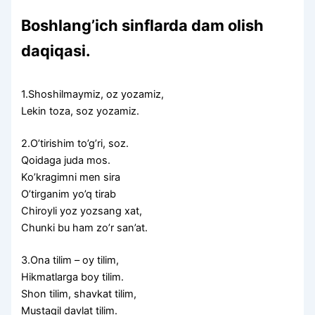
Boshlang’ich sinflarda dam olish
daqiqasi.
1.Shoshilmaymiz, oz yozamiz,
Lekin toza, soz yozamiz.
2.O’tirishim to’g’ri, soz.
Qoidaga juda mos.
Ko’kragimni men sira
O’tirganim yo’q tirab
Chiroyli yoz yozsang xat,
Chunki bu ham zo’r san’at.
3.Ona tilim – oy tilim,
Hikmatlarga boy tilim.
Shon tilim, shavkat tilim,
Mustaqil davlat tilim.