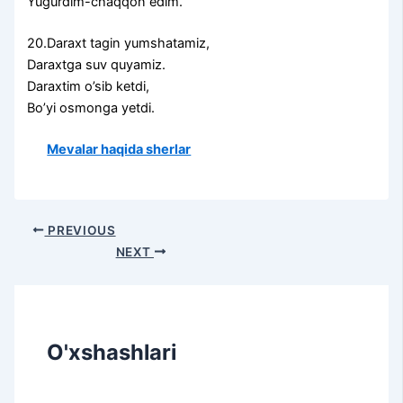
Yugurdim-chaqqon edim.
20.Daraxt tagin yumshatamiz,
Daraxtga suv quyamiz.
Daraxtim o’sib ketdi,
Bo’yi osmonga yetdi.
Mevalar haqida sherlar
PREVIOUS
NEXT
O'xshashlari