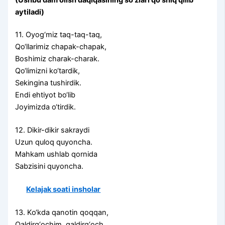
aytiladi)
11. Oyog‘miz taq-taq-taq,
Qo‘llarimiz chapak-chapak,
Boshimiz charak-charak.
Qo‘limizni ko‘tardik,
Sekingina tushirdik.
Endi ehtiyot bo‘lib
Joyimizda o‘tirdik.
12. Dikir-dikir sakraydi
Uzun quloq quyoncha.
Mahkam ushlab qornida
Sabzisini quyoncha.
Kelajak soati insholar
13. Ko‘kda qanotin qoqqan,
Qaldirg‘ochim, qaldirg‘och.