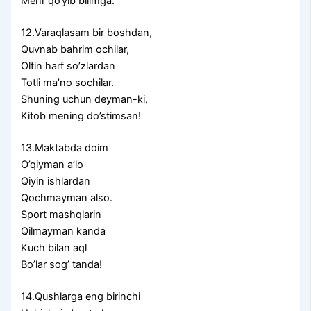
Mehr qo‘yib bilimga.
12.Varaqlasam bir boshdan,
Quvnab bahrim ochilar,
Oltin harf so’zlardan
Totli ma’no sochilar.
Shuning uchun deyman-ki,
Kitob mening do’stimsan!
13.Maktabda doim
O’qiyman a’lo
Qiyin ishlardan
Qochmayman also.
Sport mashqlarin
Qilmayman kanda
Kuch bilan aql
Bo’lar sog’ tanda!
14.Qushlarga eng birinchi