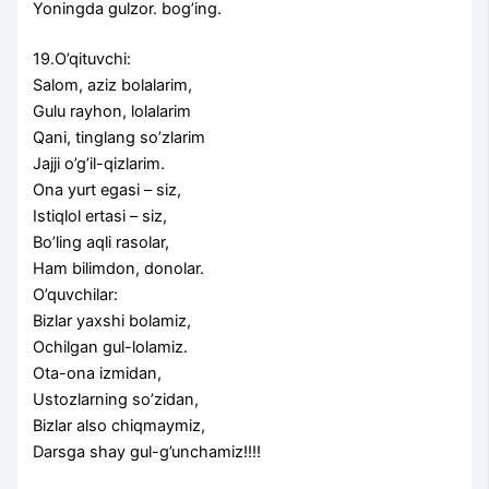
Yoningda gulzor. bog’ing.
19.O’qituvchi:
Salom, aziz bolalarim,
Gulu rayhon, lolalarim
Qani, tinglang so’zlarim
Jajji o’g’il-qizlarim.
Ona yurt egasi – siz,
Istiqlol ertasi – siz,
Bo’ling aqli rasolar,
Ham bilimdon, donolar.
O’quvchilar:
Bizlar yaxshi bolamiz,
Ochilgan gul-lolamiz.
Ota-ona izmidan,
Ustozlarning so’zidan,
Bizlar also chiqmaymiz,
Darsga shay gul-g’unchamiz!!!!