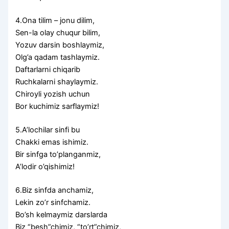
4.Ona tilim – jonu dilim,
Sen-la olay chuqur bilim,
Yozuv darsin boshlaymiz,
Olg’a qadam tashlaymiz.
Daftarlarni chiqarib
Ruchkalarni shaylaymiz.
Chiroyli yozish uchun
Bor kuchimiz sarflaymiz!
5.A’lochilar sinfi bu
Chakki emas ishimiz.
Bir sinfga to’planganmiz,
A’lodir o’qishimiz!
6.Biz sinfda anchamiz,
Lekin zo’r sinfchamiz.
Bo’sh kelmaymiz darslarda
Biz “besh”chimiz, “to’rt”chimiz,