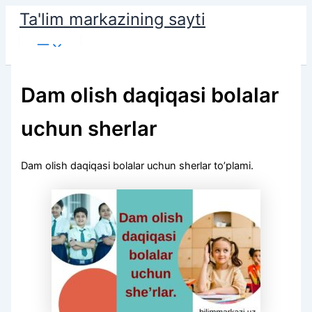
Skip
Ta'lim markazining sayti
to
Main
content
Menu
Dam olish daqiqasi bolalar
uchun sherlar
Dam olish daqiqasi bolalar uchun sherlar to’plami.