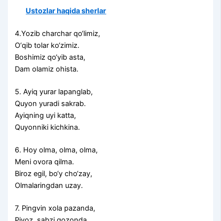
Ustozlar haqida sherlar
4.Yozib charchar qo‘limiz,
O‘qib tolar ko‘zimiz.
Boshimiz qo‘yib asta,
Dam olamiz ohista.
5. Ayiq yurar lapanglab,
Quyon yuradi sakrab.
Ayiqning uyi katta,
Quyonniki kichkina.
6. Hoy olma, olma, olma,
Meni ovora qilma.
Biroz egil, bo‘y cho‘zay,
Olmalaringdan uzay.
7. Pingvin xola pazanda,
Piyoz, sabzi qozonda.