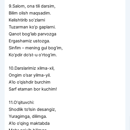
9.Salom, ona tili darsim,
Bilim olish maqsadim.
Kelishtirib so’zlarni
Tuzarman ko’p gaplarni.
Qanot bog’lab parvozga
Ergashamiz ustozga.
Sinfim – mening gul bog’im,
Ko’pdir do’st-u o’rtog’im.
10.Darslarimiz xilma-xil,
Ongim o’sar yilma-yil.
A’lo o’qishdir burchim
Sarf etaman bor kuchim!
11.O‘qituvchi:
Shodlik to‘lsin desangiz,
Yuragimga, dilimga.
A’lo o‘qing maktabda