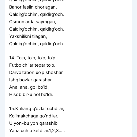
Bahor faslin chorlagan,
Qaldirg‘ochim, qaldirg‘och.
Osmonlarda sayragan,
Qaldirg‘ochim, qaldirg‘och.
Yaxshilikni tilagan,
Qaldirg‘ochim, qaldirg‘och.
14. To‘p, to‘p, to‘p, to‘p,
Futbolchilar tepar to‘p.
Darvozabon xo‘p shoshar,
Ishqibozlar qarashar.
Ana, ana, gol bo‘ldi,
Hisob bir-u nol bo‘ldi.
15.Kulrang g’ozlar uchdilar,
Ko’lmakchaga qo’ndilar.
U yon-bu yon qarashib
Yana uchib ketdilar.1,2,3…..