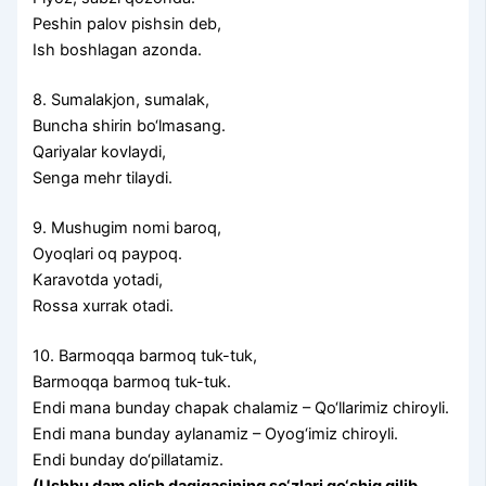
Peshin palov pishsin deb,
Ish boshlagan azonda.
8. Sumalakjon, sumalak,
Buncha shirin bo‘lmasang.
Qariyalar kovlaydi,
Senga mehr tilaydi.
9. Mushugim nomi baroq,
Oyoqlari oq paypoq.
Karavotda yotadi,
Rossa xurrak otadi.
10. Barmoqqa barmoq tuk-tuk,
Barmoqqa barmoq tuk-tuk.
Endi mana bunday chapak chalamiz – Qo‘llarimiz chiroyli.
Endi mana bunday aylanamiz – Oyog‘imiz chiroyli.
Endi bunday do‘pillatamiz.
(Ushbu dam olish daqiqasining so‘zlari qo‘shiq qilib