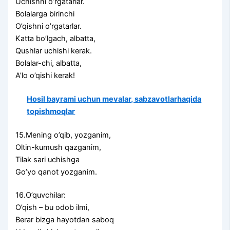
Uchishni o’rgatarlar.
Bolalarga birinchi
O’qishni o’rgatarlar.
Katta bo’lgach, albatta,
Qushlar uchishi kerak.
Bolalar-chi, albatta,
A’lo o’qishi kerak!
Hosil bayrami uchun mevalar, sabzavotlarhaqida
topishmoqlar
15.Mening o’qib, yozganim,
Oltin-kumush qazganim,
Tilak sari uchishga
Go’yo qanot yozganim.
16.O’quvchilar:
O’qish – bu odob ilmi,
Berar bizga hayotdan saboq