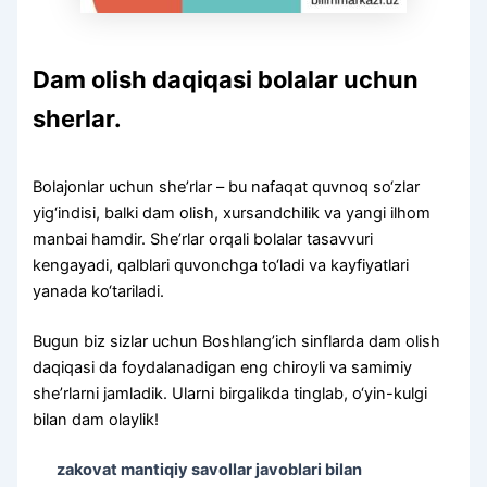
Dam olish daqiqasi bolalar uchun
sherlar.
Bolajonlar uchun she’rlar – bu nafaqat quvnoq so‘zlar
yig‘indisi, balki dam olish, xursandchilik va yangi ilhom
manbai hamdir. She’rlar orqali bolalar tasavvuri
kengayadi, qalblari quvonchga to‘ladi va kayfiyatlari
yanada ko‘tariladi.
Bugun biz sizlar uchun Boshlang’ich sinflarda dam olish
daqiqasi da foydalanadigan eng chiroyli va samimiy
she’rlarni jamladik. Ularni birgalikda tinglab, o‘yin-kulgi
bilan dam olaylik!
zakovat mantiqiy savollar javoblari bilan