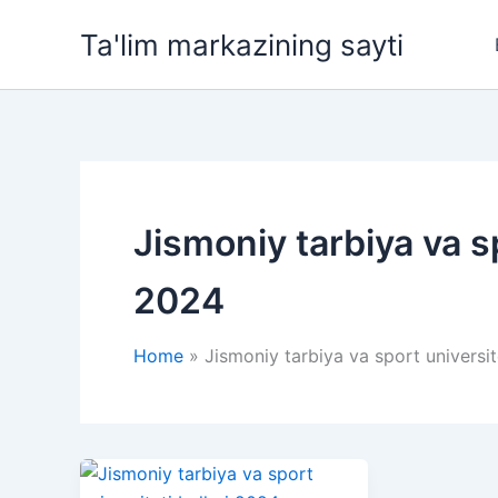
Skip
Ta'lim markazining sayti
to
content
Jismoniy tarbiya va sp
2024
Home
Jismoniy tarbiya va sport universit