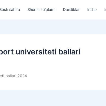
Bosh sahifa
Sherlar to’plami
Darsliklar
Insho
I
ort universiteti ballari
eti ballari 2024