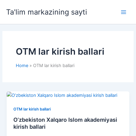
Skip
Ta'lim markazining sayti
to
Main
content
Men
OTM lar kirish ballari
Home
OTM lar kirish ballari
OTM lar kirish ballari
O’zbekiston Xalqaro Islom akademiyasi
kirish ballari