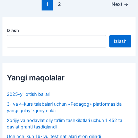
1
2
Next
→
Izlash
Izlash
Yangi maqolalar
2025-yil o’tish ballari
3- va 4-kurs talabalari uchun «Pedagog» platformasida
yangi qulaylik joriy etildi
Xorijiy va nodavlat oliy taʼlim tashkilotlari uchun 1 452 ta
davlat granti tasdiqlandi
Uchinchi kun 16-iyul test natijalari e’lon qilindi