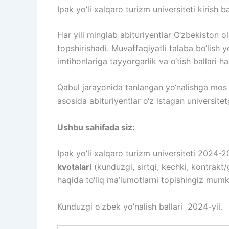
Ipak yo’li xalqaro turizm universiteti kirish b
Har yili minglab abituriyentlar O‘zbekiston o
topshirishadi. Muvaffaqiyatli talaba bo‘lish 
imtihonlariga tayyorgarlik va o‘tish ballari h
Qabul jarayonida tanlangan yo‘nalishga mos fa
asosida abituriyentlar o‘z istagan universitet
Ushbu sahifada siz:
Ipak yo’li xalqaro turizm universiteti 2024-
kvotalari
(kunduzgi, sirtqi, kechki, kontrakt/
haqida to‘liq ma’lumotlarni topishingiz mumk
Kunduzgi o’zbek yo’nalish ballari 2024-yil.