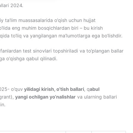
allari 2024.
liy ta’lim muassasalarida o‘qish uchun hujjat
yo‘lida eng muhim bosqichlardan biri – bu kirish
aqida to‘liq va yangilangan ma’lumotlarga ega bo‘lishdir.
nlardan test sinovlari topshiriladi va to‘plangan ballar
ga o‘qishga qabul qilinadi.
2025- o’quv
yilidagi kirish, o‘tish ballari
, q
abul
grant),
yangi ochilgan yo‘nalishlar
va ularning ballari
in.