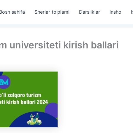
Bosh sahifa
Sherlar to’plami
Darsliklar
Insho
I
m universiteti kirish ballari