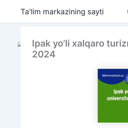
Skip
Ta'lim markazining sayti
to
content
Ipak yo’li xalqaro turiz
2024