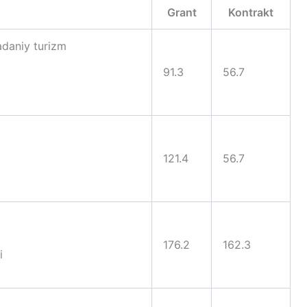
Grant
Kontrakt
daniy turizm
91.3
56.7
121.4
56.7
176.2
162.3
i