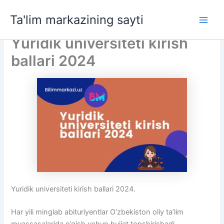
Skip
Ta'lim markazining sayti
to
Main
content
Yuridik universiteti kirish
Men
ballari 2024
Yuridik universiteti kirish ballari 2024.
Har yili minglab abituriyentlar O‘zbekiston oliy ta’lim