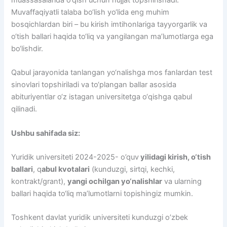
muassasalarida o‘qish uchun hujjat topshirishadi.
Muvaffaqiyatli talaba bo‘lish yo‘lida eng muhim
bosqichlardan biri – bu kirish imtihonlariga tayyorgarlik va
o‘tish ballari haqida to‘liq va yangilangan ma’lumotlarga ega
bo‘lishdir.
Qabul jarayonida tanlangan yo‘nalishga mos fanlardan test
sinovlari topshiriladi va to‘plangan ballar asosida
abituriyentlar o‘z istagan universitetga o‘qishga qabul
qilinadi.
Ushbu sahifada siz:
Yuridik universiteti 2024-2025- o’quv
yilidagi kirish, o‘tish
ballari
, q
abul kvotalari
(kunduzgi, sirtqi, kechki,
kontrakt/grant),
yangi ochilgan yo‘nalishlar
va ularning
ballari haqida to‘liq ma’lumotlarni topishingiz mumkin.
Toshkent davlat yuridik universiteti kunduzgi o’zbek