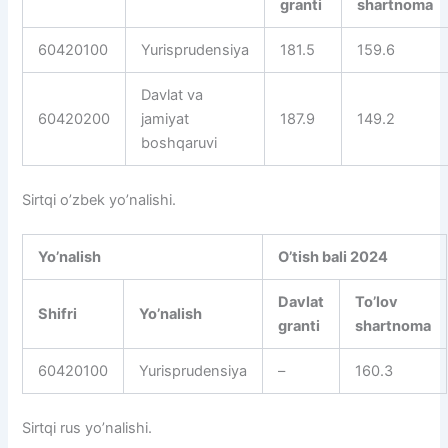
granti
shartnoma
60420100
Yurisprudensiya
181.5
159.6
Davlat va
60420200
jamiyat
187.9
149.2
boshqaruvi
Sirtqi o’zbek yo’nalishi.
Yo’nalish
O’tish bali 2024
Davlat
To’lov
Shifri
Yo’nalish
granti
shartnoma
60420100
Yurisprudensiya
–
160.3
Sirtqi rus yo’nalishi.