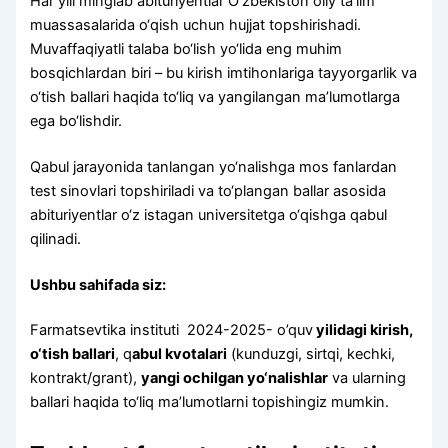
Har yili minglab abituriyentlar O‘zbekiston oliy ta’lim
muassasalarida o‘qish uchun hujjat topshirishadi.
Muvaffaqiyatli talaba bo‘lish yo‘lida eng muhim
bosqichlardan biri – bu kirish imtihonlariga tayyorgarlik va
o‘tish ballari haqida to‘liq va yangilangan ma’lumotlarga
ega bo‘lishdir.
Qabul jarayonida tanlangan yo‘nalishga mos fanlardan
test sinovlari topshiriladi va to‘plangan ballar asosida
abituriyentlar o‘z istagan universitetga o‘qishga qabul
qilinadi.
Ushbu sahifada siz:
Farmatsevtika instituti 2024-2025- o’quv
yilidagi kirish,
o‘tish ballari
, q
abul kvotalari
(kunduzgi, sirtqi, kechki,
kontrakt/grant),
yangi ochilgan yo‘nalishlar
va ularning
ballari haqida to‘liq ma’lumotlarni topishingiz mumkin.