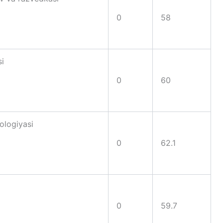
0
58
si
0
60
nologiyasi
0
62.1
0
59.7