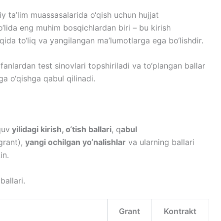
liy ta’lim muassasalarida o‘qish uchun hujjat
yo‘lida eng muhim bosqichlardan biri – bu kirish
aqida to‘liq va yangilangan ma’lumotlarga ega bo‘lishdir.
nlardan test sinovlari topshiriladi va to‘plangan ballar
ga o‘qishga qabul qilinadi.
quv
yilidagi kirish, o‘tish ballari
, q
abul
grant),
yangi ochilgan yo‘nalishlar
va ularning ballari
in.
ballari.
Grant
Kontrakt