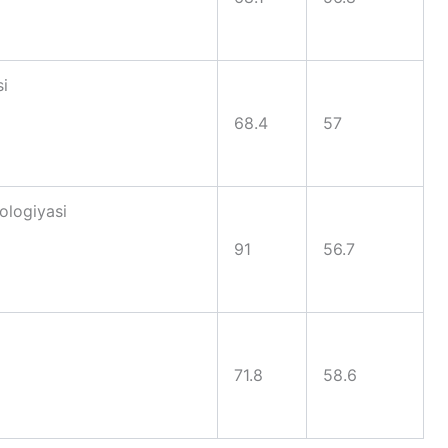
si
68.4
57
nologiyasi
91
56.7
71.8
58.6