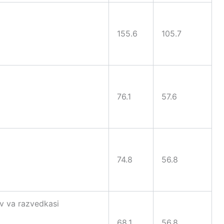
155.6
105.7
76.1
57.6
74.8
56.8
uv va razvedkasi
68.1
56.8