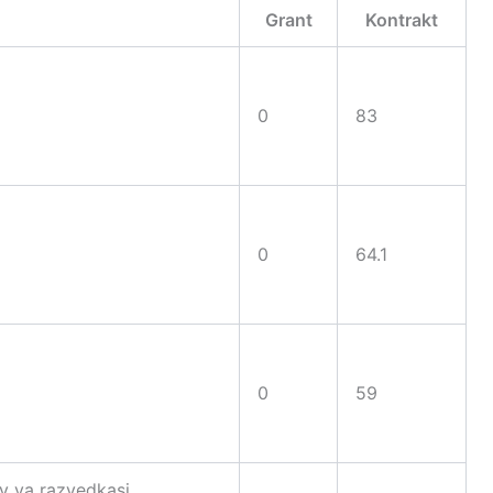
Grant
Kontrakt
0
83
0
64.1
0
59
uv va razvedkasi