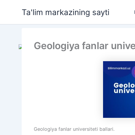
Skip
Ta'lim markazining sayti
to
content
Geologiya fanlar univer
Geologiya fanlar universiteti ballari.