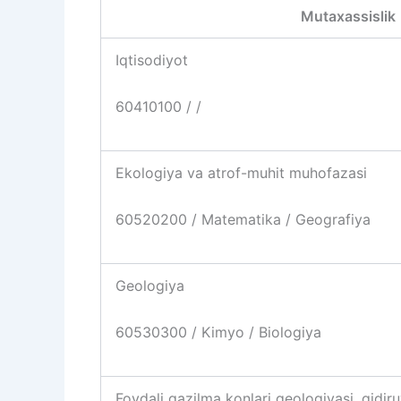
Mutaxassislik
Iqtisodiyot
60410100 / /
Ekologiya va atrof-muhit muhofazasi
60520200 / Matematika / Geografiya
Geologiya
60530300 / Kimyo / Biologiya
Foydali qazilma konlari geologiyasi, qidir