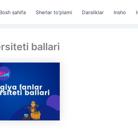
Bosh sahifa
Sherlar to’plami
Darsliklar
Insho
I
siteti ballari