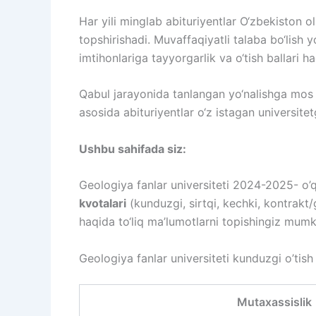
Har yili minglab abituriyentlar O‘zbekiston o
topshirishadi. Muvaffaqiyatli talaba bo‘lish 
imtihonlariga tayyorgarlik va o‘tish ballari h
Qabul jarayonida tanlangan yo‘nalishga mos fa
asosida abituriyentlar o‘z istagan universitet
Ushbu sahifada siz:
Geologiya fanlar universiteti 2024-2025- o’
kvotalari
(kunduzgi, sirtqi, kechki, kontrakt/
haqida to‘liq ma’lumotlarni topishingiz mumk
Geologiya fanlar universiteti kunduzgi o’tish 
Mutaxassislik