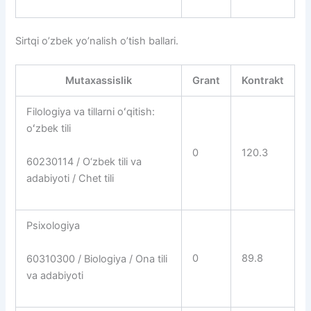
Sirtqi o’zbek yo’nalish o’tish ballari.
Mutaxassislik
Grant
Kontrakt
Filologiya va tillarni oʻqitish:
oʻzbek tili
0
120.3
60230114 / O‘zbek tili va
adabiyoti / Chet tili
Psixologiya
0
89.8
60310300 / Biologiya / Ona tili
va adabiyoti