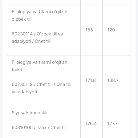
Filologiya va tillarni oʻqitish:
oʻzbek tili
155
129
60230114 / O‘zbek tili va
adabiyoti / Chet tili
Filologiya va tillarni oʻqitish:
turk tili
171.8
138.7
60230119 / Chet tili / Ona tili
va adabiyoti
Siyosatshunoslik
176.4
127.7
60310100 / Tarix / Chet tili