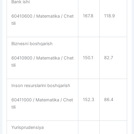
Bank ishi
167.8
118.9
60410600 / Matematika / Chet
tili
Biznesni boshqarish
150.1
82.7
60410900 / Matematika / Chet
tili
Inson resurslarini boshqarish
152.3
86.4
60411000 / Matematika / Chet
tili
Yurisprudensiya