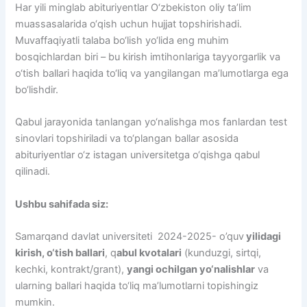
Har yili minglab abituriyentlar O‘zbekiston oliy ta’lim
muassasalarida o‘qish uchun hujjat topshirishadi.
Muvaffaqiyatli talaba bo‘lish yo‘lida eng muhim
bosqichlardan biri – bu kirish imtihonlariga tayyorgarlik va
o‘tish ballari haqida to‘liq va yangilangan ma’lumotlarga ega
bo‘lishdir.
Qabul jarayonida tanlangan yo‘nalishga mos fanlardan test
sinovlari topshiriladi va to‘plangan ballar asosida
abituriyentlar o‘z istagan universitetga o‘qishga qabul
qilinadi.
Ushbu sahifada siz:
Samarqand davlat universiteti 2024-2025- o’quv
yilidagi
kirish, o‘tish ballari
, q
abul kvotalari
(kunduzgi, sirtqi,
kechki, kontrakt/grant),
yangi ochilgan yo‘nalishlar
va
ularning ballari haqida to‘liq ma’lumotlarni topishingiz
mumkin.