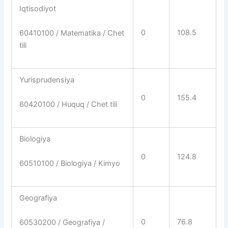
Iqtisodiyot
0
108.5
60410100 / Matematika / Chet
tili
Yurisprudensiya
0
155.4
60420100 / Huquq / Chet tili
Biologiya
0
124.8
60510100 / Biologiya / Kimyo
Geografiya
0
76.8
60530200 / Geografiya /