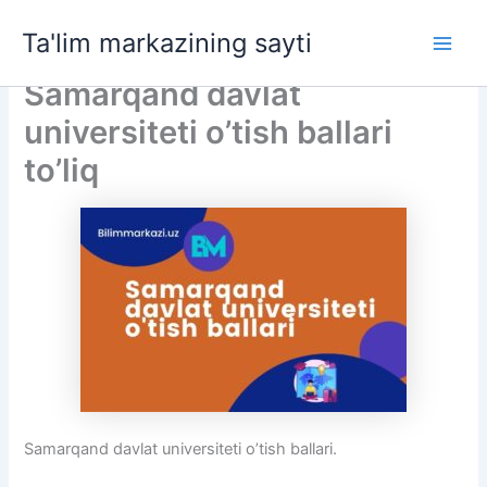
Skip
Ta'lim markazining sayti
to
Main
content
Samarqand davlat
Men
universiteti o’tish ballari
to’liq
Samarqand davlat universiteti o’tish ballari.