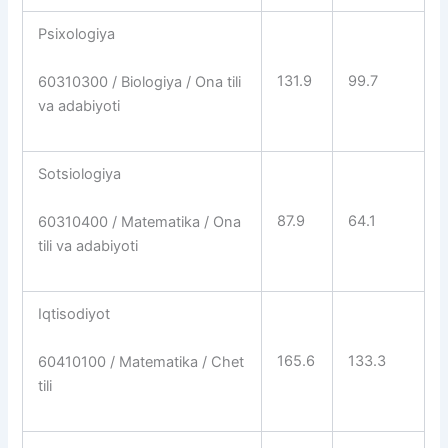
Psixologiya
131.9
99.7
60310300 / Biologiya / Ona tili
va adabiyoti
Sotsiologiya
87.9
64.1
60310400 / Matematika / Ona
tili va adabiyoti
Iqtisodiyot
165.6
133.3
60410100 / Matematika / Chet
tili