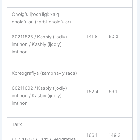
Cholgʻu ijrochiligi: xalq
cholgʻulari (zarbli cholgʻular)
141.8
60.3
60211525 / Kasbiy (ijodiy)
imtihon / Kasbiy (ijodiy)
imtihon
Xoreografiya (zamonaviy raqs)
60211602 / Kasbiy (ijodiy)
152.4
69.1
imtihon / Kasbiy (ijodiy)
imtihon
Tarix
166.1
149.3
60220300 / Tarix / Geografiya