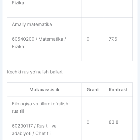
Fizika
Amaliy matematika
0
77.6
60540200 / Matematika /
Fizika
Kechki rus yo’nalish ballari.
Mutaxassislik
Grant
Kontrakt
Filologiya va tillarni oʻqitish:
rus tili
0
83.8
60230117 / Rus tili va
adabiyoti / Chet tili