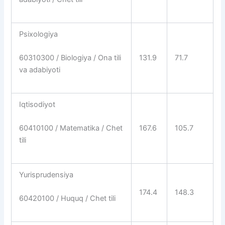
Psixologiya
131.9
71.7
60310300 / Biologiya / Ona tili
va adabiyoti
Iqtisodiyot
167.6
105.7
60410100 / Matematika / Chet
tili
Yurisprudensiya
174.4
148.3
60420100 / Huquq / Chet tili