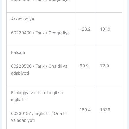
Arxeologiya
123.2
101.9
60220400 / Tarix / Geografiya
Falsafa
99.9
72.9
60220500 / Tarix / Ona tili va
adabiyoti
Filologiya va tillarni oʻqitish:
ingliz tili
180.4
167.8
60230107 / Ingliz tili / Ona tili
va adabiyoti