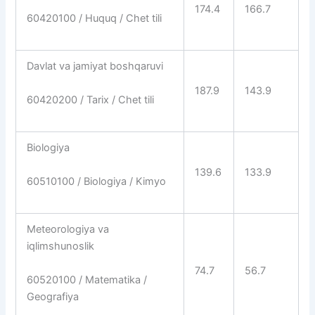
174.4
166.7
60420100 / Huquq / Chet tili
Davlat va jamiyat boshqaruvi
187.9
143.9
60420200 / Tarix / Chet tili
Biologiya
139.6
133.9
60510100 / Biologiya / Kimyo
Meteorologiya va
iqlimshunoslik
74.7
56.7
60520100 / Matematika /
Geografiya