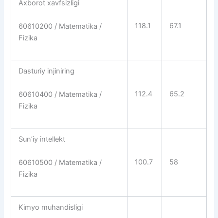
Axborot xavfsizligi
118.1
67.1
60610200 / Matematika /
Fizika
Dasturiy injiniring
112.4
65.2
60610400 / Matematika /
Fizika
Sunʼiy intellekt
100.7
58
60610500 / Matematika /
Fizika
Kimyo muhandisligi