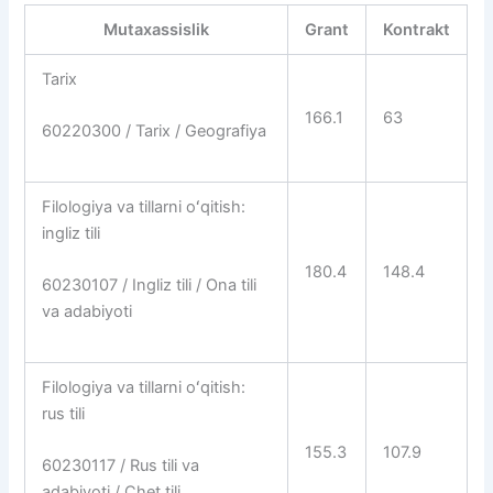
Mutaxassislik
Grant
Kontrakt
Tarix
166.1
63
60220300 / Tarix / Geografiya
Filologiya va tillarni oʻqitish:
ingliz tili
180.4
148.4
60230107 / Ingliz tili / Ona tili
va adabiyoti
Filologiya va tillarni oʻqitish:
rus tili
155.3
107.9
60230117 / Rus tili va
adabiyoti / Chet tili