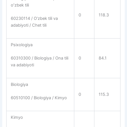
oʻzbek tili
0
118.3
60230114 / O‘zbek tili va
adabiyoti / Chet tili
Psixologiya
0
84.1
60310300 / Biologiya / Ona tili
va adabiyoti
Biologiya
0
115.3
60510100 / Biologiya / Kimyo
Kimyo