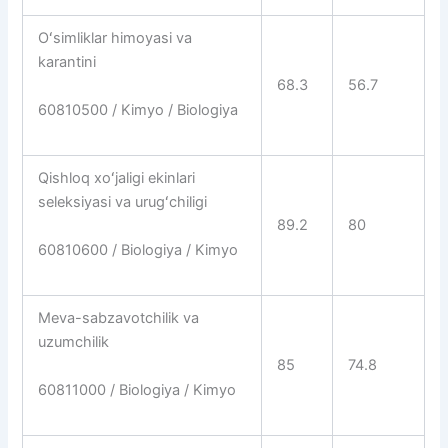
Oʻsimliklar himoyasi va
karantini
68.3
56.7
60810500 / Kimyo / Biologiya
Qishloq xoʻjaligi ekinlari
seleksiyasi va urugʻchiligi
89.2
80
60810600 / Biologiya / Kimyo
Meva-sabzavotchilik va
uzumchilik
85
74.8
60811000 / Biologiya / Kimyo