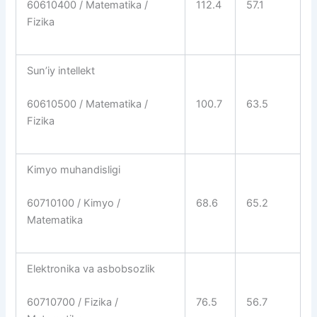
112.4
57.1
60610400 / Matematika /
Fizika
Sunʼiy intellekt
100.7
63.5
60610500 / Matematika /
Fizika
Kimyo muhandisligi
68.6
65.2
60710100 / Kimyo /
Matematika
Elektronika va asbobsozlik
76.5
56.7
60710700 / Fizika /