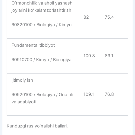
Oʻrmonchilik va aholi yashash
joylarini koʻkalamzorlashtirish
82
75.4
60820100 / Biologiya / Kimyo
Fundamental tibbiyot
100.8
89.1
60910700 / Kimyo / Biologiya
Ijtimoiy ish
109.1
76.8
60920100 / Biologiya / Ona tili
va adabiyoti
Kunduzgi rus yo’nalishi ballari.