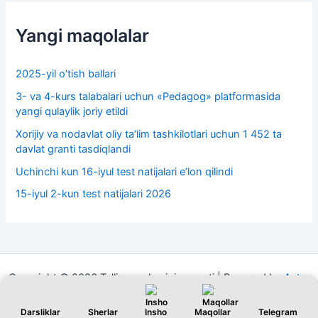
Yangi maqolalar
2025-yil o’tish ballari
3- va 4-kurs talabalari uchun «Pedagog» platformasida
yangi qulaylik joriy etildi
Xorijiy va nodavlat oliy taʼlim tashkilotlari uchun 1 452 ta
davlat granti tasdiqlandi
Uchinchi kun 16-iyul test natijalari e’lon qilindi
15-iyul 2-kun test natijalari 2026
Copyright © 2026 Ta'lim markazining sayti | Powered by
Astra
WordPress Theme
Darsliklar
Sherlar
Insho
Maqollar
Telegram