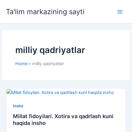
Skip
Ta'lim markazining sayti
to
Main
content
Men
milliy qadriyatlar
Home
milliy qadriyatlar
Insho
Millat fidoyilari. Xotira va qadrlash kuni
haqida insho