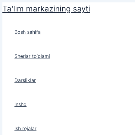
Skip
Ta'lim markazining sayti
to
content
Bosh sahifa
Sherlar to’plami
Darsliklar
Insho
Ish rejalar