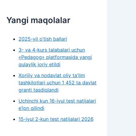
Yangi maqolalar
2025-yil o’tish ballari
3- va 4-kurs talabalari uchun
«Pedagog» platformasida yangi
qulaylik joriy etildi
Xorijiy va nodavlat oliy taʼlim
tashkilotlari uchun 1 452 ta davlat
granti tasdiqlandi
Uchinchi kun 16-iyul test natijalari
e’lon qilindi
15-iyul 2-kun test natijalari 2026