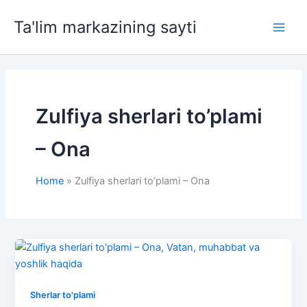
Skip
Ta'lim markazining sayti
to
Main
content
Men
Zulfiya sherlari to’plami
– Ona
Home
Zulfiya sherlari to’plami – Ona
Sherlar to'plami