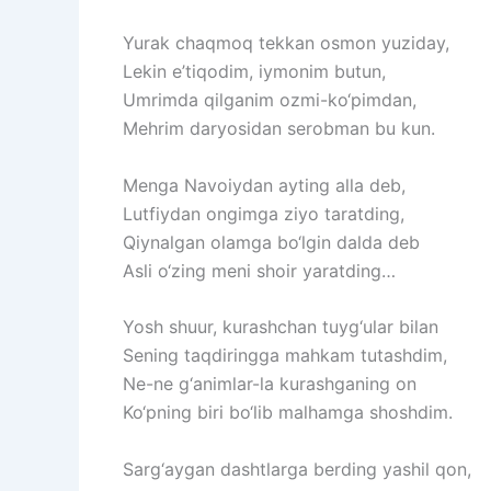
Yurak
chaqmoq
tekkan
osmon
yuziday,
Lekin
e’tiqodim,
iymonim
butun,
Umrimda
qilganim
ozmi-ko‘pimdan,
Mehrim
daryosidan
serobman
bu
kun.
Menga
Navoiydan
ayting
alla
deb,
Lutfiydan
ongimga
ziyo
taratding,
Qiynalgan
olamga
bo‘lgin
dalda
deb
Asli
o‘zing
meni
shoir
yaratding…
Yosh
shuur,
kurashchan
tuyg‘ular
bilan
Sening
taqdiringga
mahkam
tutashdim,
Ne-ne
g‘animlar-la
kurashganing
on
Ko‘pning
biri
bo‘lib
malhamga
shoshdim.
Sarg‘aygan
dashtlarga
berding
yashil
qon,