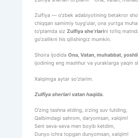
Zulfiya — o‘zbek adabiyotining betakror shoir
chiqqan samimiy tuyg‘ular, ona yurtga muhabb
to‘plamda siz
Zulfiya she’rlari
ni to‘liq matnd
go‘zallikni his qilishingiz mumkin.
Shoira ijodida
Ona, Vatan, muhabbat, yoshlik
ijodining eng mashhur va yuraklarga yaqin sh
Xalqimga aytar so’zlarim.
Zulfiya sherlari vatan haqida.
O‘zing
tashna
etding,
o‘zing
suv
tutding,
Qalbimdagi
sahrom,
daryomsan,
xal
qim!
Seni
seva-seva
men
boyib
ketdim,
Dunyo
ichra
topgan
dunyomsan,
xalqim!