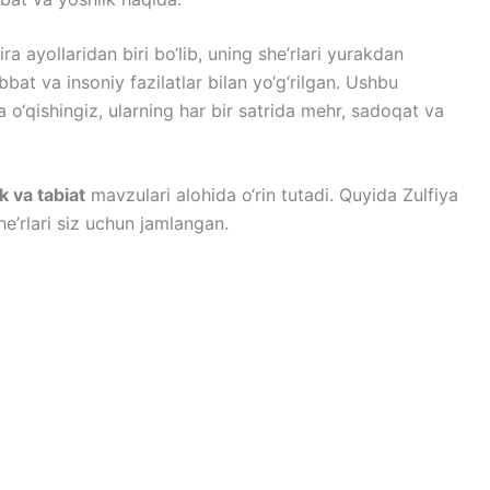
a ayollaridan biri bo‘lib, uning she’rlari yurakdan
at va insoniy fazilatlar bilan yo‘g‘rilgan. Ushbu
a o‘qishingiz, ularning har bir satrida mehr, sadoqat va
 va tabiat
mavzulari alohida o‘rin tutadi. Quyida Zulfiya
e’rlari siz uchun jamlangan.