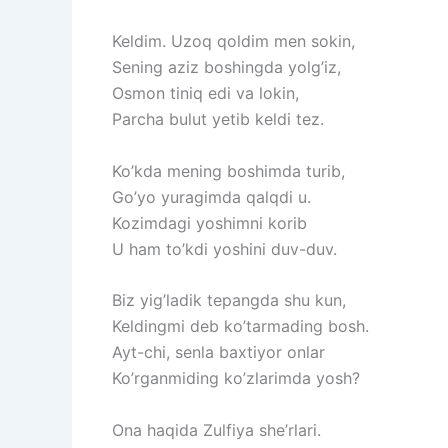
Keldim. Uzoq qoldim men sokin,
Sening aziz boshingda yolg’iz,
Osmon tiniq edi va lokin,
Parcha bulut yetib keldi tez.
Ko’kda mening boshimda turib,
Go’yo yuragimda qalqdi u.
Kozimdagi yoshimni korib
U ham to’kdi yoshini duv-duv.
Biz yig’ladik tepangda shu kun,
Keldingmi deb ko’tarmading bosh.
Ayt-chi, senla baxtiyor onlar
Ko’rganmiding ko’zlarimda yosh?
Ona haqida Zulfiya she’rlari.