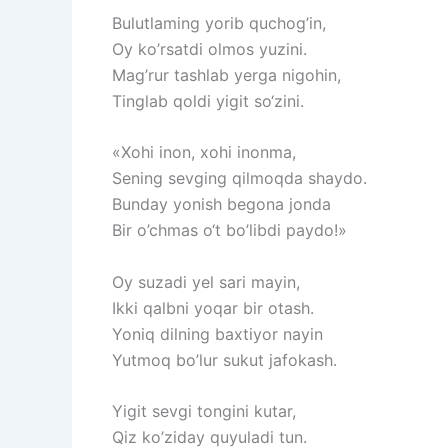
Bulutlaming yorib quchog’in,
Oy ko’rsatdi olmos yuzini.
Mag’rur tashlab yerga nigohin,
Tinglab qoldi yigit so‘zini.
«Xohi inon, xohi inonma,
Sening sevging qilmoqda shaydo.
Bunday yonish begona jonda
Bir o’chmas o‘t bo’libdi paydo!»
Oy suzadi yel sari mayin,
Ikki qalbni yoqar bir otash.
Yoniq dilning baxtiyor nayin
Yutmoq bo’lur sukut jafokash.
Yigit sevgi tongini kutar,
Qiz ko’ziday quyuladi tun.