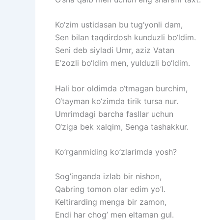
Ko‘zim
ustidasan
bu
tug‘yonli
dam,
Sen
bilan
taqdirdosh
kunduzli
bo‘ldim.
Seni
deb
siyladi
Umr,
aziz
Vatan
E’zozli
bo‘ldim
men,
yulduzli
bo‘ldim.
Hali
bor
oldimda
o‘tmagan
burchim,
O‘tayman
ko‘zimda
tirik
tursa
nur.
Umrimdagi
barcha
fasllar
uchun
O‘ziga
bek
xalqim,
Senga
tashakkur.
Ko’rganmiding ko’zlarimda yosh?
Sog’inganda izlab bir nishon,
Qabring tomon olar edim yo’l.
Keltirarding menga bir zamon,
Endi har chog’ men eltaman gul.