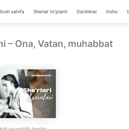
Bosh sahifa
Sherlar to’plami
Darsliklar
Insho
I
ami – Ona, Vatan, muhabbat
bbat va yoshlik haqida.