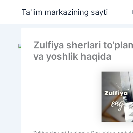
Skip
Ta'lim markazining sayti
to
content
Zulfiya sherlari to’pl
va yoshlik haqida
Zulfiya sherlari to’plami – Ona, Vatan, muha