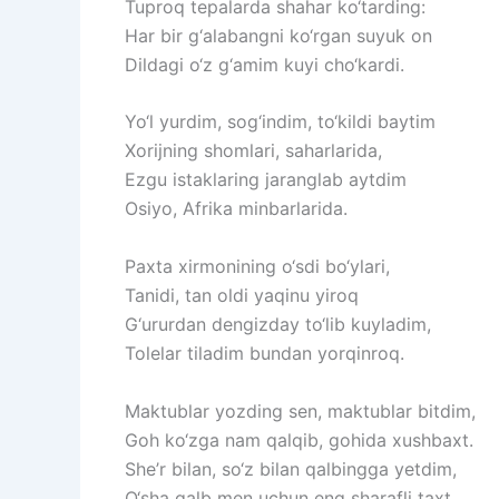
Tuproq
tepalarda
shahar
ko‘tarding:
Har
bir
g‘alabangni
ko‘rgan
suyuk
on
Dildagi
o‘z
g‘amim
kuyi
cho‘kardi.
Yo‘l
yurdim,
sog‘indim,
to‘kildi
baytim
Xorijning
shomlari,
saharlarida,
Ezgu
istaklaring
jaranglab
aytdim
Osiyo,
Afrika
minbarlarida.
Paxta
xirmonining
o‘sdi
bo‘ylari,
Tanidi,
tan
oldi
yaqinu
yiroq
G‘ururdan
dengizday
to‘lib
kuyladim,
Tolelar
tiladim
bundan
yorqinroq.
Maktublar
yozding
sen,
maktublar
bitdim,
Goh
ko‘zga
nam
qalqib,
gohida
xushbaxt.
She’r
bilan,
so‘z
bilan
qalbingga
yetdim,
O‘sha
qalb
men
uchun
eng
sharafli
taxt.