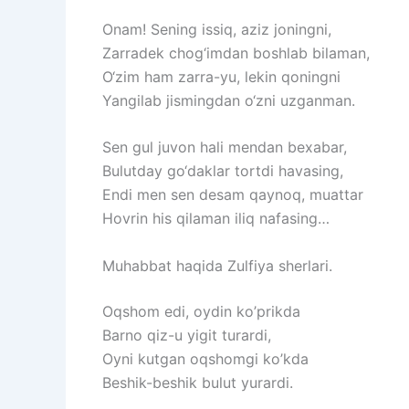
Onam!
Sening
issiq,
aziz
joningni,
Zarradek
chog‘imdan
boshlab
bilaman,
O‘zim
ham
zarra-yu,
lekin
qoningni
Yangilab
jismingdan
o‘zni
uzganman.
Sen
gul
juvon
hali
mendan
bexabar,
Bulutday
go‘daklar
tortdi
havasing,
Endi
men
sen
desam
qaynoq,
muattar
Hovrin
his
qilaman
iliq
nafasing…
Muhabbat haqida Zulfiya sherlari.
Oqshom edi, oydin ko’prikda
Barno qiz-u yigit turardi,
Oyni kutgan oqshomgi ko’kda
Beshik-beshik bulut yurardi.