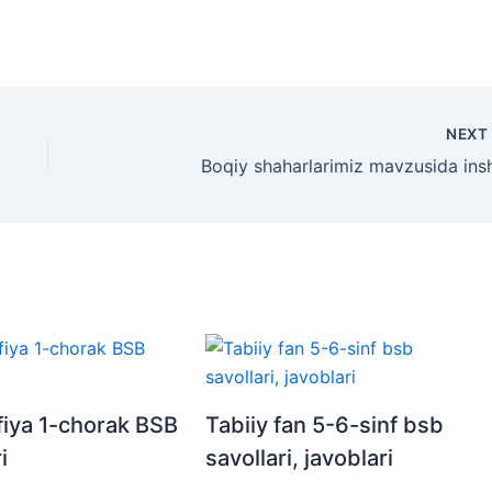
NEX
Boqiy shaharlarimiz mavzusida ins
iya 1-chorak BSB
Tabiiy fan 5-6-sinf bsb
i
savollari, javoblari