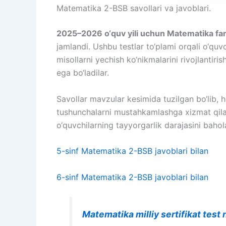
Matematika 2-BSB savollari va javoblari.
2025–2026 o‘quv yili uchun Matematika fani
jamlandi. Ushbu testlar to‘plami orqali o‘quv
misollarni yechish ko‘nikmalarini rivojlantir
ega bo‘ladilar.
Savollar mavzular kesimida tuzilgan bo‘lib, h
tushunchalarni mustahkamlashga xizmat qilad
o‘quvchilarning tayyorgarlik darajasini baho
5-sinf Matematika 2-BSB javoblari bilan
6-sinf Matematika 2-BSB javoblari bilan
Matematika milliy sertifikat test