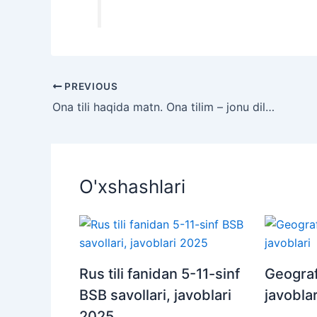
PREVIOUS
Ona tili haqida matn. Ona tilim – jonu dilim mavzusida insho
O'xshashlari
Rus tili fanidan 5-11-sinf
Geograf
BSB savollari, javoblari
javoblar
2025