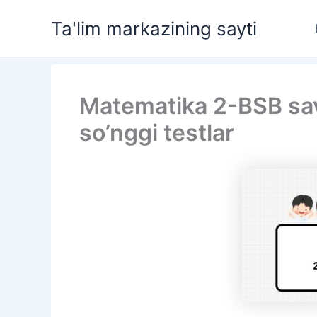
Skip
Ta'lim markazining sayti
to
content
Matematika 2-BSB savo
so’nggi testlar