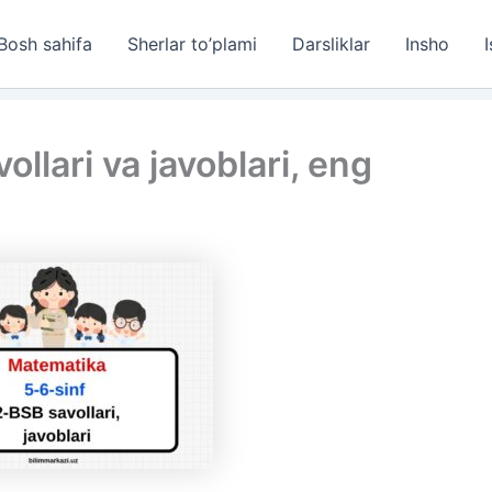
Bosh sahifa
Sherlar to’plami
Darsliklar
Insho
I
llari va javoblari, eng