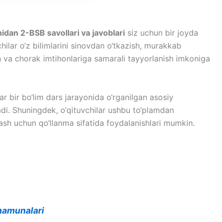
dan 2-BSB savollari va javoblari
siz uchun bir joyda
chilar o‘z bilimlarini sinovdan o‘tkazish, murakkab
ish va chorak imtihonlariga samarali tayyorlanish imkoniga
ar bir bo‘lim dars jarayonida o‘rganilgan asosiy
i. Shuningdek, o‘qituvchilar ushbu to‘plamdan
lash uchun qo‘llanma sifatida foydalanishlari mumkin.
 namunalari