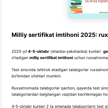
Milliy sertifikat imtihoni 2025: r
2025-yil
4-5-oktabr
(shanba-yakshanba) kunlari
ge
o‘tadigan
milliy sertifikat imtihoni
uchun ruxsatnomalar
Test sinovida ishtirok etadigan talabgorlar ruxsatno
bo‘limidan olishlari mumkin.
Ruxsatnomada talabgorlar qachon, qayerda test sinovid
talabgorlardan belgilangan vaqtdan kechikmagan hold
4-5-oktabr kunlari 2 ta smenada talabgorlarni test si