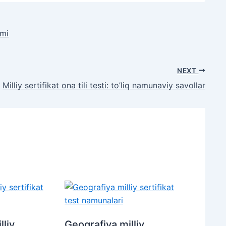
ami
NEXT
Milliy sertifikat ona tili testi: to’liq namunaviy savollar
liy
Geografiya milliy