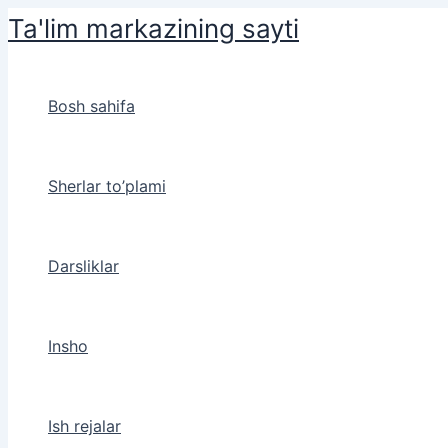
Skip
Ta'lim markazining sayti
to
content
Bosh sahifa
Sherlar to’plami
Darsliklar
Insho
Ish rejalar