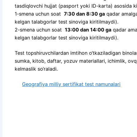
tasdiqlovchi hujjat (pasport yoki ID-karta) asosida kir
1-smena uchun soat
7:30 dan 8:30 ga
qadar amalga 
kelgan talabgorlar test sinoviga kiritilmaydi).
2-smena uchun soat
13:00 dan 14:00 ga
qadar amal
kelgan talabgorlar test sinoviga kiritilmaydi).
Test topshiruvchilardan imtihon o‘tkaziladigan binola
sumka, kitob, daftar, yozuv materiallari, ichimlik, o
kelmaslik so‘raladi.
Geografiya milliy sertifikat test namunalari