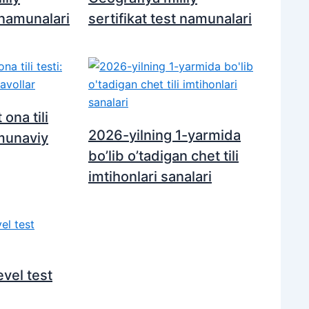
t namunalari
sertifikat test namunalari
 ona tili
2026-yilning 1-yarmida
amunaviy
bo’lib o’tadigan chet tili
imtihonlari sanalari
evel test