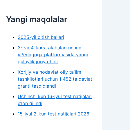
Yangi maqolalar
2025-yil o’tish ballari
3- va 4-kurs talabalari uchun
«Pedagog» platformasida yangi
qulaylik joriy etildi
Xorijiy va nodavlat oliy taʼlim
tashkilotlari uchun 1 452 ta davlat
granti tasdiqlandi
Uchinchi kun 16-iyul test natijalari
e’lon qilindi
15-iyul 2-kun test natijalari 2026