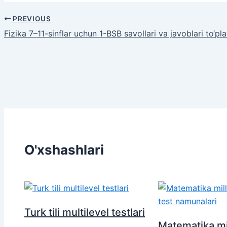
PREVIOUS
Fizika 7–11-sinflar uchun 1-BSB savollari va javoblari to‘pl
O'xshashlari
Turk tili multilevel testlari
Matematika mil