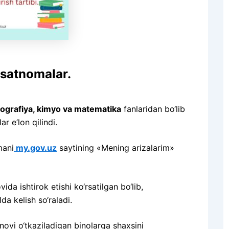
uxsatnomalar.
ografiya, kimyo va matematika
fanlaridan bo‘lib
 e’lon qilindi.
mani
my.gov.uz
saytining «Mening arizalarim»
a ishtirok etishi ko‘rsatilgan bo‘lib,
a kelish so‘raladi.
novi o‘tkaziladigan binolarga shaxsini