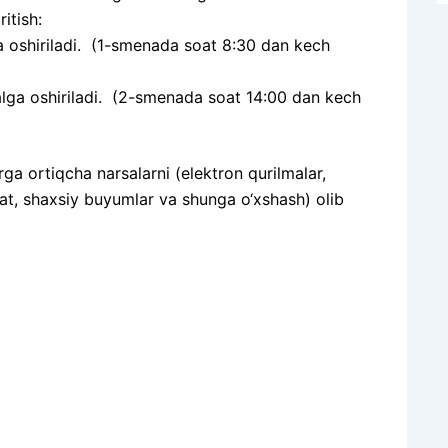
itish:
oshiriladi. (1-smenada soat 8:30 dan kech
ga oshiriladi. (2-smenada soat 14:00 dan kech
rga ortiqcha narsalarni (elektron qurilmalar,
vqat, shaxsiy buyumlar va shunga o‘xshash) olib