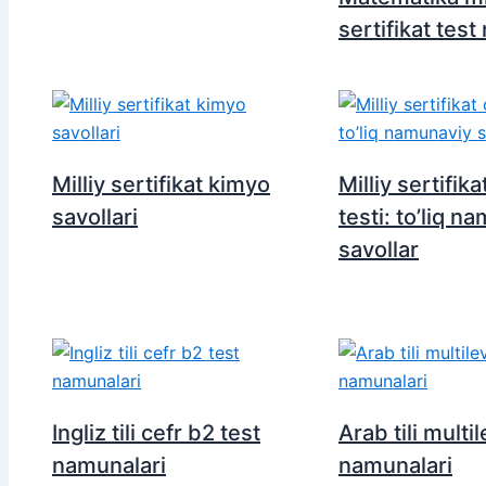
sertifikat tes
Milliy sertifikat kimyo
Milliy sertifikat
savollari
testi: to’liq n
savollar
Ingliz tili cefr b2 test
Arab tili multil
namunalari
namunalari