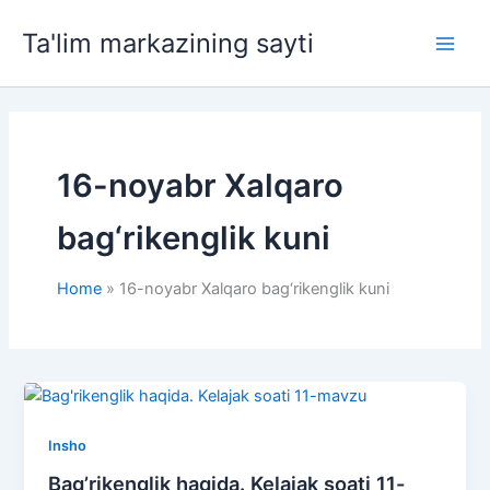
Skip
Ta'lim markazining sayti
to
Main
content
Men
16-noyabr Xalqaro
bag‘rikenglik kuni
Home
16-noyabr Xalqaro bag‘rikenglik kuni
Insho
Bag’rikenglik haqida. Kelajak soati 11-