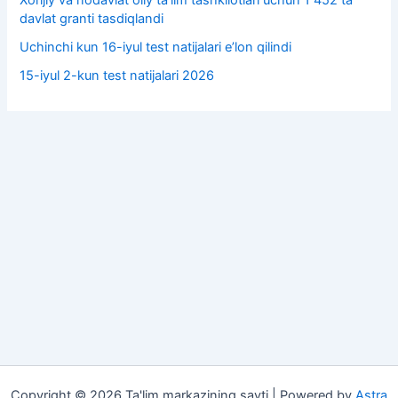
Xorijiy va nodavlat oliy taʼlim tashkilotlari uchun 1 452 ta
davlat granti tasdiqlandi
Uchinchi kun 16-iyul test natijalari e’lon qilindi
15-iyul 2-kun test natijalari 2026
Copyright © 2026 Ta'lim markazining sayti | Powered by
Astra