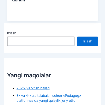
Izlash
Izlash
Yangi maqolalar
2025-yil o’tish ballari
3- va 4-kurs talabalari uchun «Pedagog»
platformasida yangi qulaylik joriy etildi