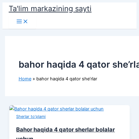
Skip
Ta'lim markazining sayti
to
Main
content
Menu
bahor haqida 4 qator she’rl
Home
bahor haqida 4 qator she’rlar
Sherlar to'plami
Bahor haqida 4 qator sherlar bolalar
uchun