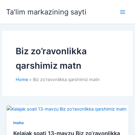
Skip
Ta'lim markazining sayti
to
Main
content
Men
Biz zo’ravonlikka
qarshimiz matn
Home
Biz zo’ravonlikka qarshimiz matn
Insho
Kelajak soati 13-mavzu Biz zo’ravonlikka