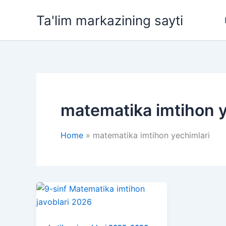
Skip
Ta'lim markazining sayti
to
content
matematika imtihon y
Home
matematika imtihon yechimlari