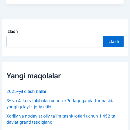
Izlash
Izlash
Yangi maqolalar
2025-yil o’tish ballari
3- va 4-kurs talabalari uchun «Pedagog» platformasida
yangi qulaylik joriy etildi
Xorijiy va nodavlat oliy taʼlim tashkilotlari uchun 1 452 ta
davlat granti tasdiqlandi