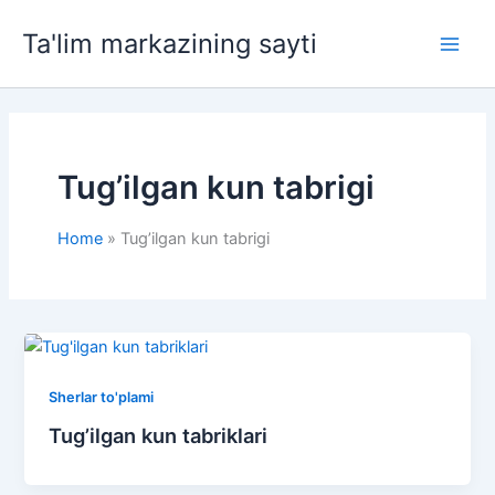
Skip
Ta'lim markazining sayti
to
Main
content
Men
Tug’ilgan kun tabrigi
Home
Tug’ilgan kun tabrigi
Sherlar to'plami
Tug’ilgan kun tabriklari