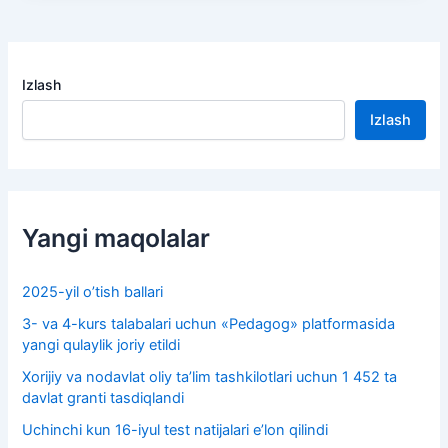
Izlash
Izlash
Yangi maqolalar
2025-yil o’tish ballari
3- va 4-kurs talabalari uchun «Pedagog» platformasida
yangi qulaylik joriy etildi
Xorijiy va nodavlat oliy taʼlim tashkilotlari uchun 1 452 ta
davlat granti tasdiqlandi
Uchinchi kun 16-iyul test natijalari e’lon qilindi