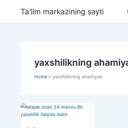
Skip
Ta'lim markazining sayti
to
content
yaxshilikning ahamiya
Home
yaxshilikning ahamiyati