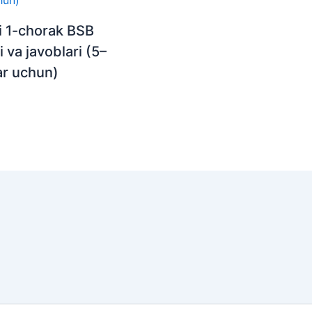
ili 1-chorak BSB
i va javoblari (5–
lar uchun)