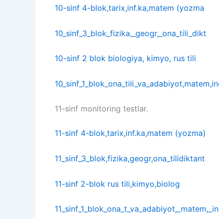
10-sinf 4-blok,tarix,inf.ka,matem (yozma
10_sinf_3_blok_fizika,_geogr,_ona_tili_dikt
10-sinf 2 blok biologiya, kimyo, rus tili
10_sinf_1_blok_ona_tili_va_adabiyot,matem,ingl
11-sinf monitoring testlar.
11-sinf 4-blok,tarix,inf.ka,matem (yozma)
11_sinf_3_blok,fizika,geogr,ona_tilidiktant
11-sinf 2-blok rus tili,kimyo,biolog
11_sinf_1_blok_ona_t_va_adabiyot,_matem,_ingl