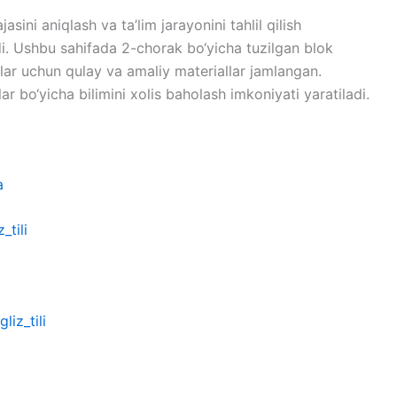
sini aniqlash va ta’lim jarayonini tahlil qilish
adi. Ushbu sahifada 2-chorak bo‘yicha tuzilgan blok
lar uchun qulay va amaliy materiallar jamlangan.
lar bo‘yicha bilimini xolis baholash imkoniyati yaratiladi.
a
_tili
liz_tili