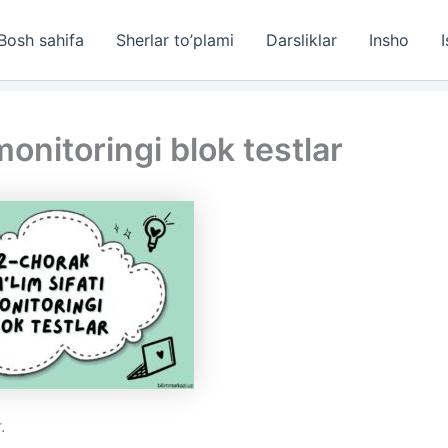
Bosh sahifa
Sherlar to’plami
Darsliklar
Insho
I
monitoringi blok testlar
.