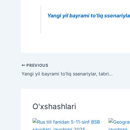
Yangi yil bayrami to’liq ssenariylar
PREVIOUS
Yangi yil bayrami to’liq ssenariylar, tabriklar, sherlar va qo’shiqlar
O'xshashlari