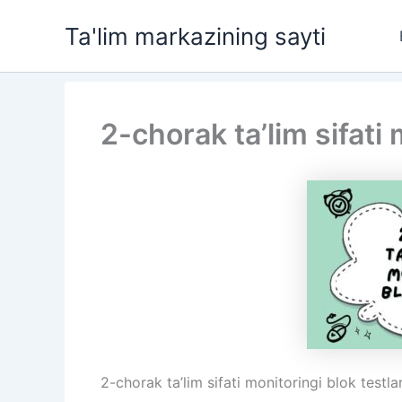
Skip
Ta'lim markazining sayti
to
content
2-chorak ta’lim sifati 
2-chorak ta’lim sifati monitoringi blok testlar