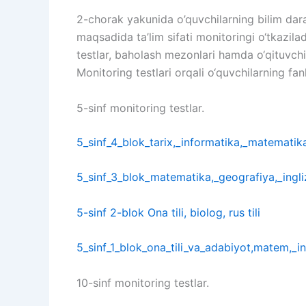
2-chorak yakunida o’quvchilarning bilim daraja
maqsadida ta’lim sifati monitoringi o‘tkazil
testlar, baholash mezonlari hamda o‘qituvchi
Monitoring testlari orqali o‘quvchilarning fan
5-sinf monitoring testlar.
5_sinf_4_blok_tarix,_informatika,_matematik
5_sinf_3_blok_matematika,_geografiya,_ingliz
5-sinf 2-blok Ona tili, biolog, rus tili
5_sinf_1_blok_ona_tili_va_adabiyot,matem,_ing
10-sinf monitoring testlar.