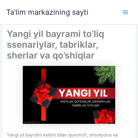
Skip
Ta'lim markazining sayti
to
Main
content
Men
Yangi yil bayrami to’liq
ssenariylar, tabriklar,
sherlar va qo’shiqlar
Yangi yil bayrami kelishi bilan quvonch, shodiyona va