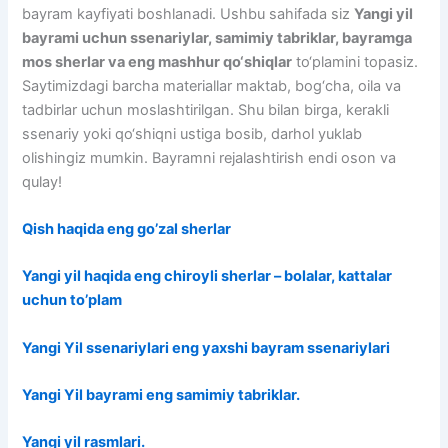
bayram kayfiyati boshlanadi. Ushbu sahifada siz
Yangi yil
bayrami uchun ssenariylar, samimiy tabriklar, bayramga
mos sherlar va eng mashhur qo‘shiqlar
to‘plamini topasiz.
Saytimizdagi barcha materiallar maktab, bog‘cha, oila va
tadbirlar uchun moslashtirilgan. Shu bilan birga, kerakli
ssenariy yoki qo‘shiqni ustiga bosib, darhol yuklab
olishingiz mumkin. Bayramni rejalashtirish endi oson va
qulay!
Qish haqida eng go’zal sherlar
Yangi yil haqida eng chiroyli sherlar – bolalar, kattalar
uchun to’plam
Yangi Yil ssenariylari eng yaxshi bayram ssenariylari
Yangi Yil bayrami eng samimiy tabriklar.
Yangi yil rasmlari.