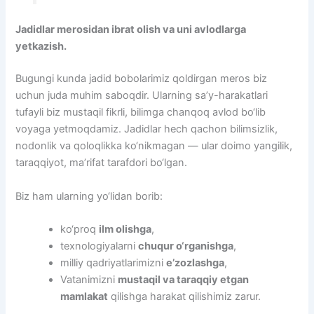
Jadidlar merosidan ibrat olish va uni avlodlarga
yetkazish.
Bugungi kunda jadid bobolarimiz qoldirgan meros biz
uchun juda muhim saboqdir. Ularning sa’y-harakatlari
tufayli biz mustaqil fikrli, bilimga chanqoq avlod bo‘lib
voyaga yetmoqdamiz. Jadidlar hech qachon bilimsizlik,
nodonlik va qoloqlikka ko‘nikmagan — ular doimo yangilik,
taraqqiyot, ma’rifat tarafdori bo‘lgan.
Biz ham ularning yo‘lidan borib:
ko‘proq
ilm olishga
,
texnologiyalarni
chuqur o‘rganishga
,
milliy qadriyatlarimizni
e’zozlashga
,
Vatanimizni
mustaqil va taraqqiy etgan
mamlakat
qilishga harakat qilishimiz zarur.