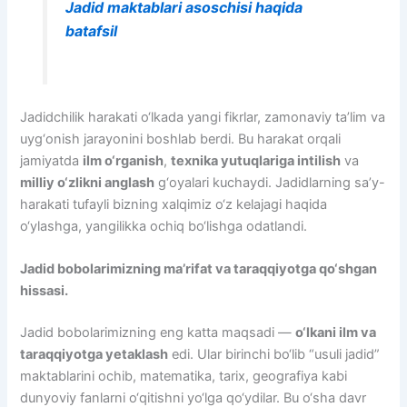
Jadid maktablari asoschisi haqida
batafsil
Jadidchilik harakati o‘lkada yangi fikrlar, zamonaviy ta’lim va
uyg‘onish jarayonini boshlab berdi. Bu harakat orqali
jamiyatda
ilm o‘rganish
,
texnika yutuqlariga intilish
va
milliy o‘zlikni anglash
g‘oyalari kuchaydi. Jadidlarning sa’y-
harakati tufayli bizning xalqimiz o‘z kelajagi haqida
o‘ylashga, yangilikka ochiq bo‘lishga odatlandi.
Jadid bobolarimizning ma’rifat va taraqqiyotga qo‘shgan
hissasi.
Jadid bobolarimizning eng katta maqsadi —
o‘lkani ilm va
taraqqiyotga yetaklash
edi. Ular birinchi bo‘lib “usuli jadid”
maktablarini ochib, matematika, tarix, geografiya kabi
dunyoviy fanlarni o‘qitishni yo‘lga qo‘ydilar. Bu o‘sha davr