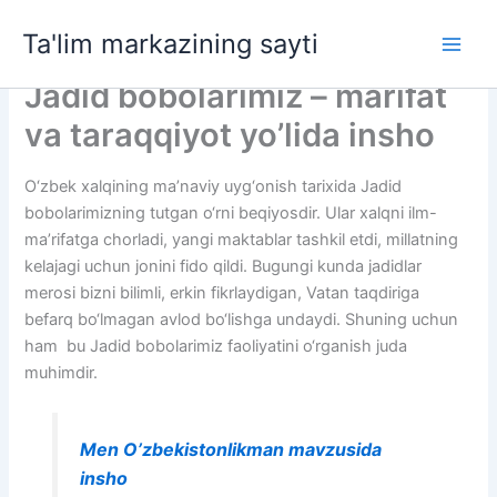
Skip
Ta'lim markazining sayti
to
Main
content
Jadid bobolarimiz – marifat
Men
va taraqqiyot yo’lida insho
O‘zbek xalqining ma’naviy uyg‘onish tarixida Jadid
bobolarimizning tutgan o‘rni beqiyosdir. Ular xalqni ilm-
ma’rifatga chorladi, yangi maktablar tashkil etdi, millatning
kelajagi uchun jonini fido qildi. Bugungi kunda jadidlar
merosi bizni bilimli, erkin fikrlaydigan, Vatan taqdiriga
befarq bo‘lmagan avlod bo‘lishga undaydi. Shuning uchun
ham bu Jadid bobolarimiz faoliyatini o‘rganish juda
muhimdir.
Men O’zbekistonlikman mavzusida
insho