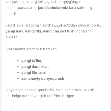
vaziyatda xalqning kelajagi uchun qayg‘urgan
ma’rifatparvarlar —
jadid bobolarimiz
tarix sahnasiga
chiqdi.
Jadid
so‘zi arabcha
“jadid” (جديد)
so‘zidan olingan bo‘lib,
yangi usul, yangi fikr, yangicha yo‘l
tushunchalarini
bildiradi.
Shu sababli jadidchilik harakati:
yangi ta’lim
,
yangi darsliklar
,
yangi fikrlash
,
zamonaviy dunyoqarash
g‘oyalariga asoslangan bo‘lib, eski, samarasiz o‘qitish
usullariga qarshi yangilik tarafdori bo‘lgan.