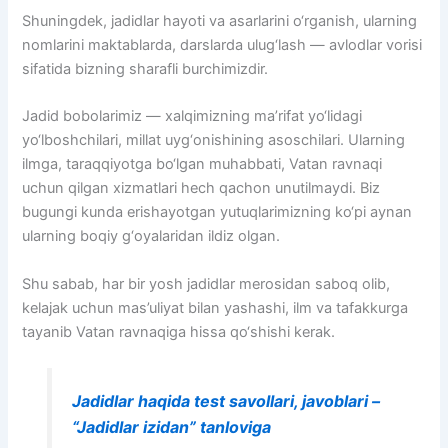
Shuningdek, jadidlar hayoti va asarlarini o‘rganish, ularning
nomlarini maktablarda, darslarda ulug‘lash — avlodlar vorisi
sifatida bizning sharafli burchimizdir.
Jadid bobolarimiz — xalqimizning ma’rifat yo‘lidagi
yo‘lboshchilari, millat uyg‘onishining asoschilari. Ularning
ilmga, taraqqiyotga bo‘lgan muhabbati, Vatan ravnaqi
uchun qilgan xizmatlari hech qachon unutilmaydi. Biz
bugungi kunda erishayotgan yutuqlarimizning ko‘pi aynan
ularning boqiy g‘oyalaridan ildiz olgan.
Shu sabab, har bir yosh jadidlar merosidan saboq olib,
kelajak uchun mas’uliyat bilan yashashi, ilm va tafakkurga
tayanib Vatan ravnaqiga hissa qo‘shishi kerak.
Jadidlar haqida test savollari, javoblari –
“Jadidlar izidan” tanloviga