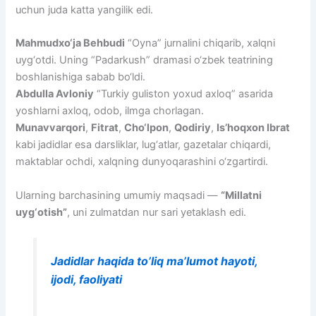
uchun juda katta yangilik edi.
Mahmudxo‘ja Behbudi
“Oyna” jurnalini chiqarib, xalqni
uyg‘otdi. Uning “Padarkush” dramasi o‘zbek teatrining
boshlanishiga sabab bo‘ldi.
Abdulla Avloniy
“Turkiy guliston yoxud axloq” asarida
yoshlarni axloq, odob, ilmga chorlagan.
Munavvarqori
,
Fitrat
,
Cho‘lpon
,
Qodiriy
,
Is’hoqxon Ibrat
kabi jadidlar esa darsliklar, lug‘atlar, gazetalar chiqardi,
maktablar ochdi, xalqning dunyoqarashini o‘zgartirdi.
Ularning barchasining umumiy maqsadi —
“Millatni
uyg‘otish”
, uni zulmatdan nur sari yetaklash edi.
Jadidlar haqida to’liq ma’lumot hayoti,
ijodi, faoliyati