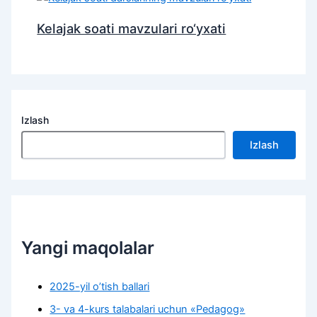
Kelajak soati mavzulari ro‘yxati
Izlash
Izlash
Yangi maqolalar
2025-yil o’tish ballari
3- va 4-kurs talabalari uchun «Pedagog»