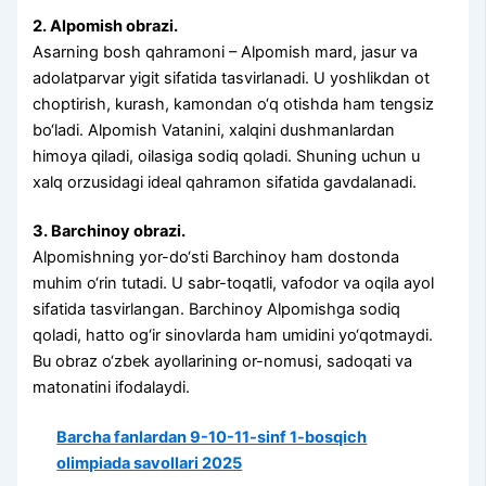
2. Alpomish obrazi.
Asarning bosh qahramoni – Alpomish mard, jasur va
adolatparvar yigit sifatida tasvirlanadi. U yoshlikdan ot
choptirish, kurash, kamondan o‘q otishda ham tengsiz
bo‘ladi. Alpomish Vatanini, xalqini dushmanlardan
himoya qiladi, oilasiga sodiq qoladi. Shuning uchun u
xalq orzusidagi ideal qahramon sifatida gavdalanadi.
3. Barchinoy obrazi.
Alpomishning yor-do‘sti Barchinoy ham dostonda
muhim o‘rin tutadi. U sabr-toqatli, vafodor va oqila ayol
sifatida tasvirlangan. Barchinoy Alpomishga sodiq
qoladi, hatto og‘ir sinovlarda ham umidini yo‘qotmaydi.
Bu obraz o‘zbek ayollarining or-nomusi, sadoqati va
matonatini ifodalaydi.
Barcha fanlardan 9-10-11-sinf 1-bosqich
olimpiada savollari 2025