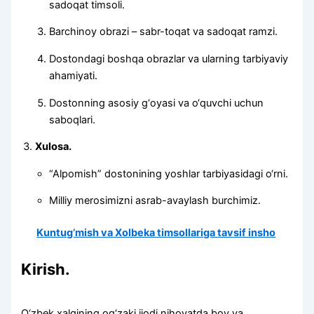
sadoqat timsoli.
Barchinoy obrazi – sabr-toqat va sadoqat ramzi.
Dostondagi boshqa obrazlar va ularning tarbiyaviy
ahamiyati.
Dostonning asosiy g‘oyasi va o‘quvchi uchun
saboqlari.
Xulosa.
“Alpomish” dostonining yoshlar tarbiyasidagi o‘rni.
Milliy merosimizni asrab-avaylash burchimiz.
Kuntug’mish va Xolbeka timsollariga tavsif insho
Kirish.
O‘zbek xalqining og‘zaki ijodi nihoyatda boy va