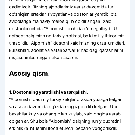
qadimiydir. Bizning ajdodlarimiz asrlar davomida turli
qo‘shiqlar, ertaklar, rivoyatlar va dostonlar yaratib, o‘z
avlodlariga ma’naviy meros qilib qoldirishgan. Xalq
dostonlari ichida “Alpomish” alohida o‘rin egallaydi. U
nafaqat xalqimizning tarixiy xotirasi, balki milliy iftixorimiz
timsolidir. “Alpomish” dostoni xalqimizning orzu-umidlari,
kurashlari, adolat va vatanparvarlik haqidagi qarashlarini
mujassamlashtirgan ulkan asardir.
Asosiy qism.
1. Dostonning yaratilishi va tarqalishi.
“Alpomish” qadimiy turkiy xalqlar orasida yuzaga kelgan
va asrlar davomida og‘izdan-og‘izga o‘tib kelgan. Uni
baxshilar kuy va ohang bilan kuylab, xalq ongida asrab
qolganlar. Shu bois “Alpomish” xalqning ruhiy qudratini,
erkinlikka intilishini ifoda etuvchi bebaho yodgorlikdir.