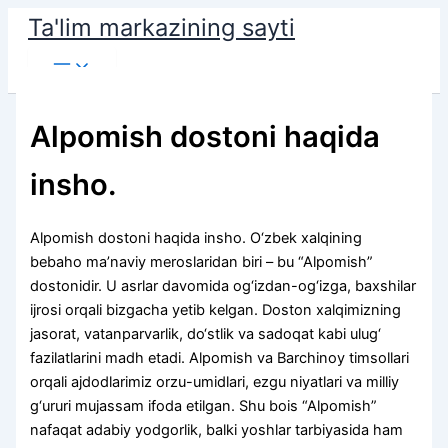
Skip
Ta'lim markazining sayti
to
Main
content
Menu
Alpomish dostoni haqida
insho.
Alpomish dostoni haqida insho. O‘zbek xalqining
bebaho ma’naviy meroslaridan biri – bu “Alpomish”
dostonidir. U asrlar davomida og‘izdan-og‘izga, baxshilar
ijrosi orqali bizgacha yetib kelgan. Doston xalqimizning
jasorat, vatanparvarlik, do‘stlik va sadoqat kabi ulug‘
fazilatlarini madh etadi. Alpomish va Barchinoy timsollari
orqali ajdodlarimiz orzu-umidlari, ezgu niyatlari va milliy
g‘ururi mujassam ifoda etilgan. Shu bois “Alpomish”
nafaqat adabiy yodgorlik, balki yoshlar tarbiyasida ham