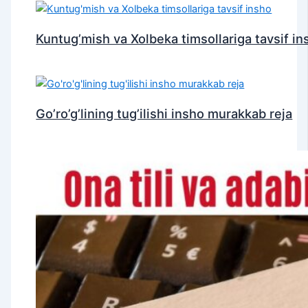
Kuntug’mish va Xolbeka timsollariga tavsif in
Go’ro’g’lining tug’ilishi insho murakkab reja