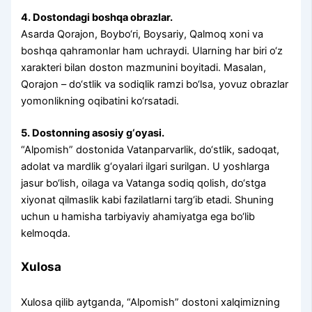
4. Dostondagi boshqa obrazlar.
Asarda Qorajon, Boybo‘ri, Boysariy, Qalmoq xoni va
boshqa qahramonlar ham uchraydi. Ularning har biri o‘z
xarakteri bilan doston mazmunini boyitadi. Masalan,
Qorajon – do‘stlik va sodiqlik ramzi bo‘lsa, yovuz obrazlar
yomonlikning oqibatini ko‘rsatadi.
5. Dostonning asosiy g‘oyasi.
“Alpomish” dostonida Vatanparvarlik, do‘stlik, sadoqat,
adolat va mardlik g‘oyalari ilgari surilgan. U yoshlarga
jasur bo‘lish, oilaga va Vatanga sodiq qolish, do‘stga
xiyonat qilmaslik kabi fazilatlarni targ‘ib etadi. Shuning
uchun u hamisha tarbiyaviy ahamiyatga ega bo‘lib
kelmoqda.
Xulosa
Xulosa qilib aytganda, “Alpomish” dostoni xalqimizning