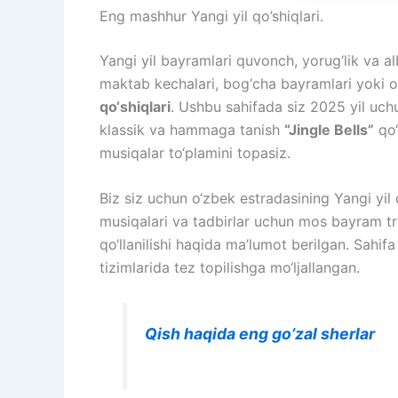
Eng mashhur Yangi yil qo’shiqlari.
Yangi yil bayramlari quvonch, yorug‘lik va al
maktab kechalari, bog‘cha bayramlari yoki oi
qo‘shiqlari
. Ushbu sahifada siz 2025 yil uch
klassik va hammaga tanish
“Jingle Bells”
qo‘
musiqalar to‘plamini topasiz.
Biz siz uchun o‘zbek estradasining Yangi yil q
musiqalari va tadbirlar uchun mos bayram trekl
qo‘llanilishi haqida ma’lumot berilgan. Sahifa 
tizimlarida tez topilishga mo‘ljallangan.
Qish haqida eng go’zal sherlar