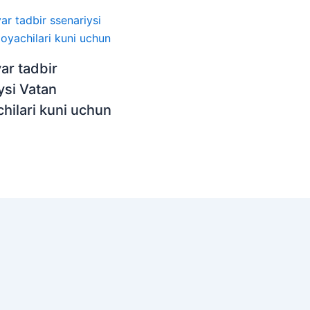
ar tadbir
ysi Vatan
hilari kuni uchun
© 2026 Ta'lim markazining sayti | Powered by
Astra WordP