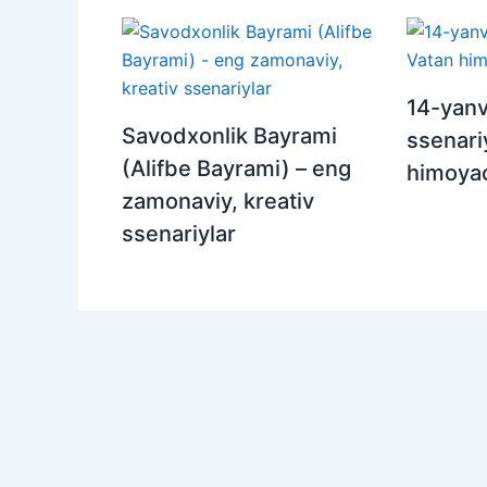
14-yanv
Savodxonlik Bayrami
ssenari
(Alifbe Bayrami) – eng
himoyac
zamonaviy, kreativ
ssenariylar
Copyright 