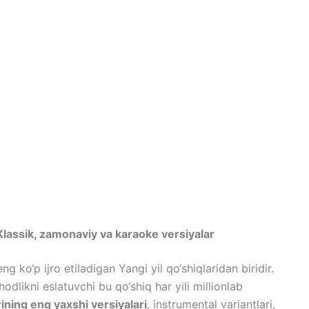
 Klassik, zamonaviy va karaoke versiyalar
 ko‘p ijro etiladigan Yangi yil qo‘shiqlaridan biridir.
odlikni eslatuvchi bu qo‘shiq har yili millionlab
rining eng yaxshi versiyalari
, instrumental variantlari,