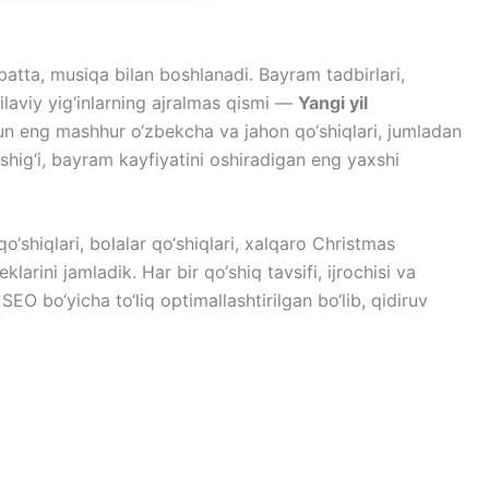
batta, musiqa bilan boshlanadi. Bayram tadbirlari,
laviy yig‘inlarning ajralmas qismi —
Yangi yil
un eng mashhur o‘zbekcha va jahon qo‘shiqlari, jumladan
shig‘i, bayram kayfiyatini oshiradigan eng yaxshi
o‘shiqlari, bolalar qo‘shiqlari, xalqaro Christmas
arini jamladik. Har bir qo‘shiq tavsifi, ijrochisi va
SEO bo‘yicha to‘liq optimallashtirilgan bo‘lib, qidiruv