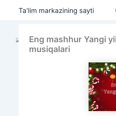
Skip
Ta'lim markazining sayti
to
content
Eng mashhur Yangi yil 
musiqalari