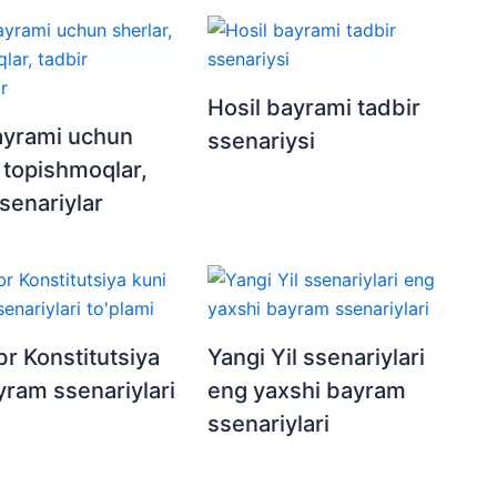
Hosil bayrami tadbir
ayrami uchun
ssenariysi
, topishmoqlar,
senariylar
r Konstitutsiya
Yangi Yil ssenariylari
yram ssenariylari
eng yaxshi bayram
ssenariylari