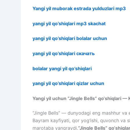
Yangi yil muborak estrada yulduzlari mp3
yangi yil qo’shiqlari mp3 skachat
yangi yil qo’shiqlari bolalar uchun
yangi yil qo’shiqlari скачать
bolalar yangi yil qo’shiqlari
yangi yil qo’shiqlari qizlar uchun
Yangi yil uchun “Jingle Bells” qo‘shiqlari —
“Jingle Bells” — dunyodagi eng mashhur va eng
Bayram kayfiyati, qor yog‘ishi, quvonch va sh
marotaba yangraydi.
“Jingle Bells” qo‘shiqla