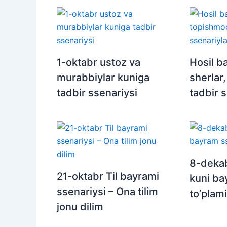
1-oktabr ustoz va
Hosil b
murabbiylar kuniga
sherlar
tadbir ssenariysi
tadbir s
8-dekab
21-oktabr Til bayrami
kuni ba
ssenariysi – Ona tilim
to’plami
jonu dilim