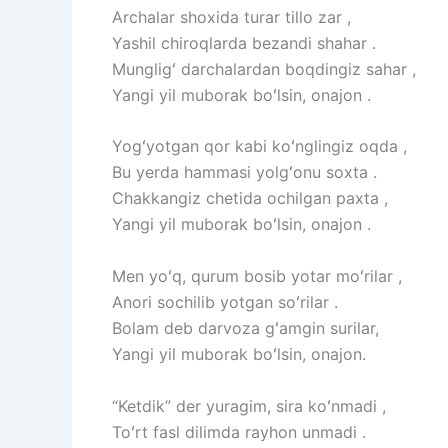
Archalar shoxida turar tillo zar ,
Yashil chiroqlarda bezandi shahar .
Mungligʻ darchalardan boqdingiz sahar ,
Yangi yil muborak boʻlsin, onajon .
Yogʻyotgan qor kabi koʻnglingiz oqda ,
Bu yerda hammasi yolgʻonu soxta .
Chakkangiz chetida ochilgan paxta ,
Yangi yil muborak boʻlsin, onajon .
Men yoʻq, qurum bosib yotar moʻrilar ,
Anori sochilib yotgan soʻrilar .
Bolam deb darvoza gʻamgin surilar,
Yangi yil muborak boʻlsin, onajon.
“Ketdik” der yuragim, sira koʻnmadi ,
Toʻrt fasl dilimda rayhon unmadi .