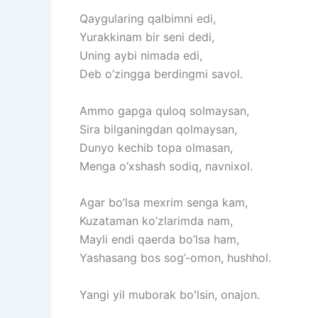
Qaygularing qalbimni edi,
Yurakkinam bir seni dedi,
Uning aybi nimada edi,
Deb o’zingga berdingmi savol.
Ammo gapga quloq solmaysan,
Sira bilganingdan qolmaysan,
Dunyo kechib topa olmasan,
Menga o’xshash sodiq, navnixol.
Agar bo’lsa mexrim senga kam,
Kuzataman ko’zlarimda nam,
Mayli endi qaerda bo’lsa ham,
Yashasang bos sog’-omon, hushhol.
Yangi yil muborak boʻlsin, onajon.