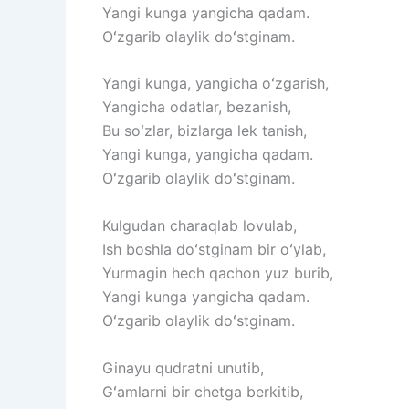
Yangi kunga yangicha qadam.
Oʻzgarib olaylik doʻstginam.
Yangi kunga, yangicha oʻzgarish,
Yangicha odatlar, bezanish,
Bu soʻzlar, bizlarga lek tanish,
Yangi kunga, yangicha qadam.
Oʻzgarib olaylik doʻstginam.
Kulgudan charaqlab lovulab,
Ish boshla doʻstginam bir oʻylab,
Yurmagin hech qachon yuz burib,
Yangi kunga yangicha qadam.
Oʻzgarib olaylik doʻstginam.
Ginayu qudratni unutib,
Gʻamlarni bir chetga berkitib,