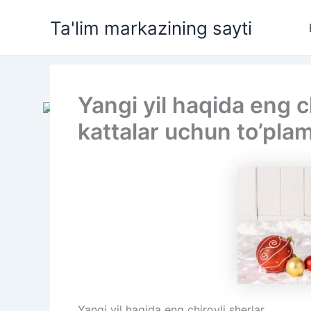
Skip
Ta'lim markazining sayti
to
content
Yangi yil haqida eng ch
kattalar uchun to’pla
Yangi yil haqida eng chiroyli sherlar.