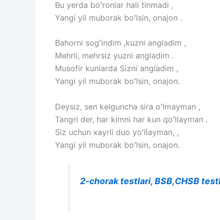
Bu yerda boʻronlar hali tinmadi ,
Yangi yil muborak boʻlsin, onajon .
Bahorni sogʻindim ,kuzni angladim ,
Mehrli, mehrsiz yuzni angladim .
Musofir kunlarda Sizni angladim ,
Yangi yil muborak boʻlsin, onajon.
Deysiz, sen kelguncha sira oʻlmayman ,
Tangri der, har kimni har kun qoʻllayman .
Siz uchun xayrli duo yoʻllayman, ,
Yangi yil muborak boʻlsin, onajon.
2-chorak testlari, BSB,CHSB test