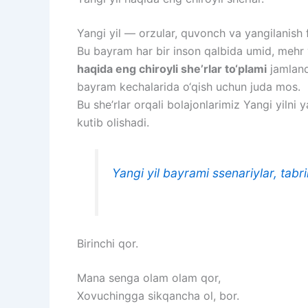
Yangi yil — orzular, quvonch va yangilanish f
Bu bayram har bir inson qalbida umid, mehr 
haqida eng chiroyli she’rlar to‘plami
jamlandi
bayram kechalarida o‘qish uchun juda mos.
Bu she’rlar orqali bolajonlarimiz Yangi yilni 
kutib olishadi.
Yangi yil bayrami ssenariylar, tabri
Birinchi qor.
Mana senga olam olam qor,
Xovuchingga sikqancha ol, bor.