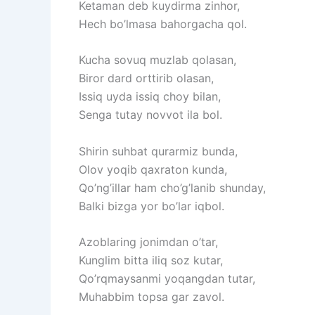
Ketaman deb kuydirma zinhor,
Hech bo’lmasa bahorgacha qol.
Kucha sovuq muzlab qolasan,
Biror dard orttirib olasan,
Issiq uyda issiq choy bilan,
Senga tutay novvot ila bol.
Shirin suhbat qurarmiz bunda,
Olov yoqib qaxraton kunda,
Qo’ng’illar ham cho’g’lanib shunday,
Balki bizga yor bo’lar iqbol.
Azoblaring jonimdan o’tar,
Kunglim bitta iliq soz kutar,
Qo’rqmaysanmi yoqangdan tutar,
Muhabbim topsa gar zavol.