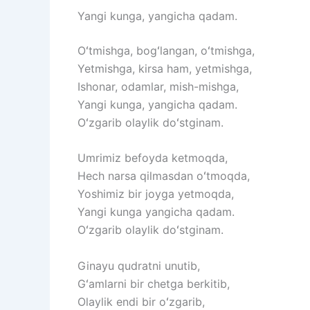
Yangi kunga, yangicha qadam.
Oʻtmishga, bogʻlangan, oʻtmishga,
Yetmishga, kirsa ham, yetmishga,
Ishonar, odamlar, mish-mishga,
Yangi kunga, yangicha qadam.
Oʻzgarib olaylik doʻstginam.
Umrimiz befoyda ketmoqda,
Hech narsa qilmasdan oʻtmoqda,
Yoshimiz bir joyga yetmoqda,
Yangi kunga yangicha qadam.
Oʻzgarib olaylik doʻstginam.
Ginayu qudratni unutib,
Gʻamlarni bir chetga berkitib,
Olaylik endi bir oʻzgarib,