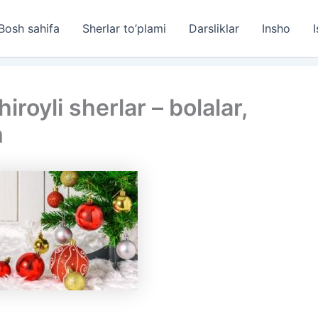
Bosh sahifa
Sherlar to’plami
Darsliklar
Insho
I
iroyli sherlar – bolalar,
m