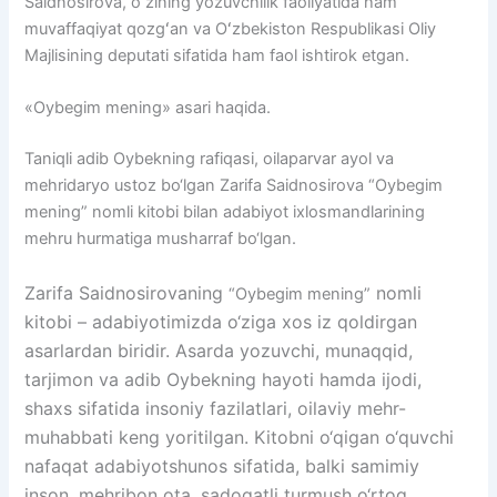
Saidnosirova, oʻzining yozuvchilik faoliyatida ham
muvaffaqiyat qozgʻan va Oʻzbekiston Respublikasi Oliy
Majlisining deputati sifatida ham faol ishtirok etgan.
«Oybegim mening» asari haqida.
Taniqli adib Oybekning rafiqasi, oilaparvar ayol va
mehridaryo ustoz bo‘lgan Zarifa Saidnosirova “Oybegim
mening” nomli kitobi bilan adabiyot ixlosmandlarining
mehru hurmatiga musharraf bo‘lgan.
Zarifa Saidnosirovaning
nomli
“Oybegim mening”
kitobi – adabiyotimizda o‘ziga xos iz qoldirgan
asarlardan biridir. Asarda yozuvchi, munaqqid,
tarjimon va adib Oybekning hayoti hamda ijodi,
shaxs sifatida insoniy fazilatlari, oilaviy mehr-
muhabbati keng yoritilgan. Kitobni o‘qigan o‘quvchi
nafaqat adabiyotshunos sifatida, balki samimiy
inson, mehribon ota, sadoqatli turmush o‘rtoq