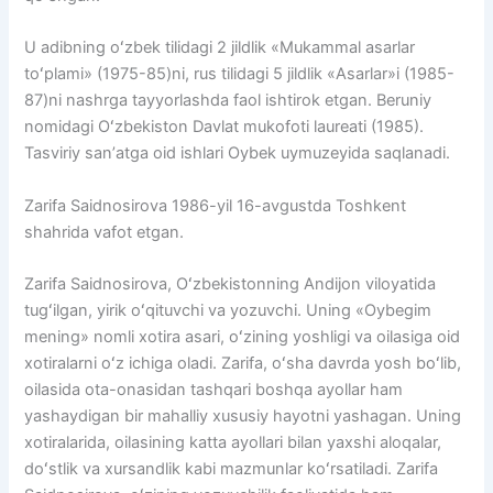
U adibning oʻzbek tilidagi 2 jildlik «Mukammal asarlar
toʻplami» (1975-85)ni, rus tilidagi 5 jildlik «Asarlar»i (1985-
87)ni nashrga tayyorlashda faol ishtirok etgan. Beruniy
nomidagi Oʻzbekiston Davlat mukofoti laureati (1985).
Tasviriy sanʼatga oid ishlari Oybek uymuzeyida saqlanadi.
Zarifa Saidnosirova 1986-yil 16-avgustda Toshkent
shahrida vafot etgan.
Zarifa Saidnosirova, Oʻzbekistonning Andijon viloyatida
tugʻilgan, yirik oʻqituvchi va yozuvchi. Uning «Oybegim
mening» nomli xotira asari, oʻzining yoshligi va oilasiga oid
xotiralarni oʻz ichiga oladi. Zarifa, oʻsha davrda yosh boʻlib,
oilasida ota-onasidan tashqari boshqa ayollar ham
yashaydigan bir mahalliy xususiy hayotni yashagan. Uning
xotiralarida, oilasining katta ayollari bilan yaxshi aloqalar,
doʻstlik va xursandlik kabi mazmunlar koʻrsatiladi. Zarifa