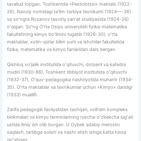
tavallud topgan. Toshkentda «Pestolotssi» maktabi (1922-
26), Navoiy nomidagi taʼlim-tarbiya texnikumi (1924—-36)
va soʻngra Rozanov tasviriy sanʼat studiyasida (1924-26)
oʻqigan. Soʻng Oʻrta Osiyo universiteti fizika-matematika
fakultetining kimyo boʻlimini tugatib (1926-30), oʻrta
maktablar, xotin-qizlar bilim yurti va ishchilar fakultetida
fizika, matematika va kimyo fanlaridan dars bergan.
Qishloq xoʻjalik institutida oʻqituvchi, dotsent va kafedra
mudiri (1930-86), Toshkent tibbiyot institutida oʻqituvchi
(1932-37), Oʻquv-pedagogika nashriyotida muharrir (1934-
35). Oʻrta maktablar va texnikumlar uchun «Kimyo» darsligi
(1933) muallifi.
Zarifa pedagogik faoliyatidan tashqari, volfram kompleks
birikmalari va kimyo terminlarining ruscha-oʻzbekcha lugʻati
ustida ilmiy ish olib borgan. U Oybek adabiy merosini
saqlash, tartibga solish va nashr etish ishiga katta hissa
qoʻshgan.