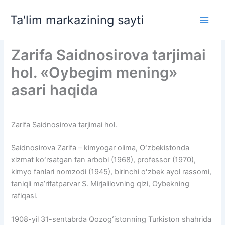
Skip
Ta'lim markazining sayti
to
Main
content
Men
Zarifa Saidnosirova tarjimai
hol. «Oybegim mening»
asari haqida
Zarifa Saidnosirova tarjimai hol.
Saidnosirova Zarifa – kimyogar olima, Oʻzbekistonda
xizmat koʻrsatgan fan arbobi (1968), professor (1970),
kimyo fanlari nomzodi (1945), birinchi oʻzbek ayol rassomi,
taniqli maʼrifatparvar S. Mirjalilovning qizi, Oybekning
rafiqasi.
1908-yil 31-sentabrda Qozogʻistonning Turkiston shahrida