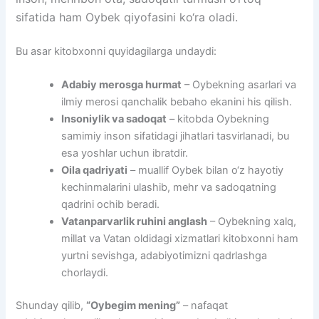
sifatida ham Oybek qiyofasini ko‘ra oladi.
Bu asar kitobxonni quyidagilarga undaydi:
Adabiy merosga hurmat
– Oybekning asarlari va
ilmiy merosi qanchalik bebaho ekanini his qilish.
Insoniylik va sadoqat
– kitobda Oybekning
samimiy inson sifatidagi jihatlari tasvirlanadi, bu
esa yoshlar uchun ibratdir.
Oila qadriyati
– muallif Oybek bilan o‘z hayotiy
kechinmalarini ulashib, mehr va sadoqatning
qadrini ochib beradi.
Vatanparvarlik ruhini anglash
– Oybekning xalq,
millat va Vatan oldidagi xizmatlari kitobxonni ham
yurtni sevishga, adabiyotimizni qadrlashga
chorlaydi.
Shunday qilib,
“Oybegim mening”
– nafaqat