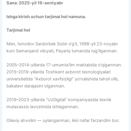
Sana: 2025-yil 19-sentyabr
Ishga kirish uchun tarjimai hol namuna.
Tarjimai hol
Men, Ismoilov Sardorbek Sobir o‘g‘li, 1998-yil 23-noyabr
kuni Samarqand viloyati, Payariq tumanida tug‘ilganman.
2005–2014-yillarda 17-umumta’lim maktabida o‘qiganman.
2015–2019-yillarda Toshkent axborot texnologiyalari
universitetida “Axborot xavfsizligi” yo‘nalishida tahsil olib,
bakalavr darajasini olganman.
2019–2023-yillarda “UzDigital” kompaniyasida texnik
mutaxassis lavozimida ishlaganman.
Oilaviy ahvolim — uylanganman, ikki nafar farzandim bor.