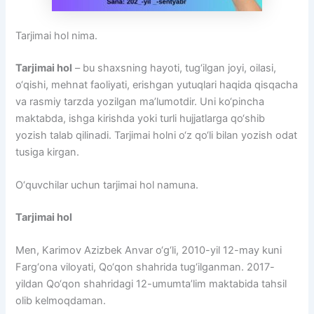
Tarjimai hol nima.
Tarjimai hol
– bu shaxsning hayoti, tug‘ilgan joyi, oilasi,
o‘qishi, mehnat faoliyati, erishgan yutuqlari haqida qisqacha
va rasmiy tarzda yozilgan ma’lumotdir. Uni ko‘pincha
maktabda, ishga kirishda yoki turli hujjatlarga qo‘shib
yozish talab qilinadi. Tarjimai holni o‘z qo‘li bilan yozish odat
tusiga kirgan.
O‘quvchilar uchun tarjimai hol namuna.
Tarjimai hol
Men, Karimov Azizbek Anvar o‘g‘li, 2010-yil 12-may kuni
Farg‘ona viloyati, Qo‘qon shahrida tug‘ilganman. 2017-
yildan Qo‘qon shahridagi 12-umumta’lim maktabida tahsil
olib kelmoqdaman.