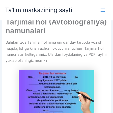
Skip
Ta'lim markazining sayti
to
Main
content
Tarjimai hol (Avtobiografiya)
Men
namunalari
Sahifamizda Tarjimai hol nima uni qanday tartibda yozish
haqida, Ishga kirish uchun, o’quvchilar uchun Tarjimai hol
namunalari keltirganmiz. Ulardan foydalaning va PDF faylini
yuklab olishingiz mumkin.