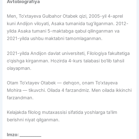
Avtobiografiya
Men, To‘xtayeva Gulbahor Otabek qizi, 2005-yil 4-aprel
kuni Andijon viloyati, Asaka tumanida tug‘ilganman. 2012-
yilda Asaka tumani 5-maktabga qabul qilinganman va
2021-yilda ushbu maktabni tamomlaganman.
2021-yilda Andijon davlat universiteti, Filologiya fakultetiga
o‘qishga kirganman. Hozirda 4-kurs talabasi bo‘lib tahsil
olayapman.
Otam To‘xtayev Otabek — dehqon, onam To‘xtayeva
Mohira — tikuvchi. Oilada 4 farzandmiz. Men oilada ikkinchi
farzandman.
Kelajakda filolog mutaxassisi sifatida yoshlarga ta’lim
berishni niyat qilganman.
Imzo: __________