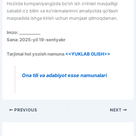
Hozirda kompaniyangizda bo‘sh ish o‘rinlari mavjudligi
sababli o‘z bilim va ko‘nikmalarimni amaliyotda qo‘llash
maqsadida ishga kirish uchun murojaat qilmoqdaman.
Imzo: __________
Sana: 2025-yil 19-sentyabr
Tarjimai hol yozish namuna
<<YUKLAB OLISH>>
Ona tili va adabiyot esse namunalari
PREVIOUS
NEXT