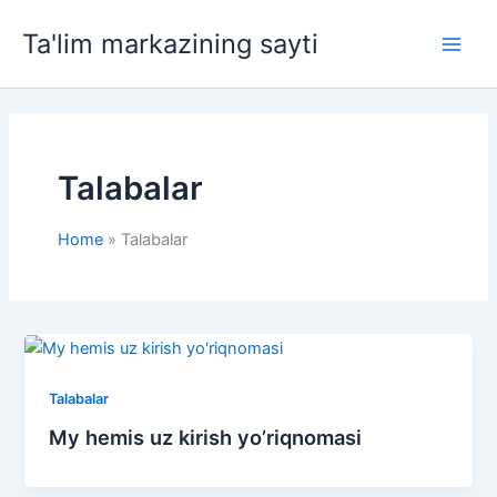
Skip
Ta'lim markazining sayti
to
Main
content
Men
Talabalar
Home
Talabalar
Talabalar
My hemis uz kirish yo’riqnomasi