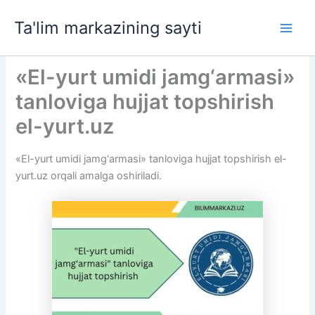
Skip
Ta'lim markazining sayti
to
Main
content
Men
«El-yurt umidi jamg‘armasi»
tanloviga hujjat topshirish
el-yurt.uz
«El-yurt umidi jamg‘armasi» tanloviga hujjat topshirish el-
yurt.uz orqali amalga oshiriladi.