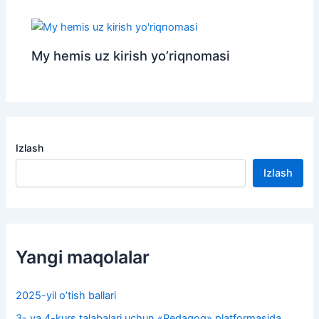
My hemis uz kirish yo’riqnomasi
Izlash
Izlash
Yangi maqolalar
2025-yil o’tish ballari
3- va 4-kurs talabalari uchun «Pedagog» platformasida