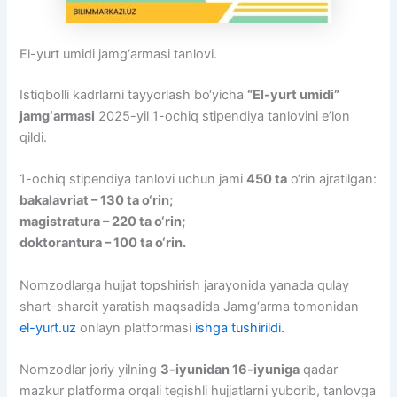
El-yurt umidi jamg‘armasi tanlovi.
Istiqbolli kadrlarni tayyorlash bo‘yicha
“El-yurt umidi”
jamg‘armasi
2025-yil 1-ochiq stipеndiya tanlovini e’lon
qildi.
1-ochiq stipendiya tanlovi uchun jami
450 ta
o‘rin ajratilgan:
bakalavriat – 130 ta o‘rin;
magistratura – 220 ta o‘rin;
doktorantura – 100 ta o‘rin.
Nomzodlarga hujjat topshirish jarayonida yanada qulay
shart-sharoit yaratish maqsadida Jamg‘arma tomonidan
el-yurt.uz
onlayn platformasi
ishga tushirildi.
Nomzodlar joriy yilning
3-iyunidan 16-iyuniga
qadar
mazkur platforma orqali tegishli hujjatlarni yuborib, tanlovga