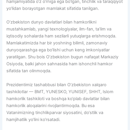
hamjamiyatida o‘z o‘rniga ega bo‘lgan, tinchlik va taraqqiyot
yo‘lidan borayotgan mamlakat sifatida tanilgan.
O‘zbekiston dunyo davlatlari bilan hamkorlikni
mustahkamlab, yangi texnologiyalar, ilm-fan, ta’lim va
iqtisodiy sohalarda ham sezilarli yutuqlarga erishmoqda.
Mamlakatimizda har bir yoshning bilimli, zamonaviy
dunyoqarashga ega bo‘lishi uchun keng imkoniyatlar
yaratilgan. Shu bois O‘zbekiston bugun nafaqat Markaziy
Osiyoda, balki jahon sahnasida ham ishonchli hamkor
sifatida tan olinmoqda.
Prezidentimiz tashabbusi bilan O‘zbekiston xalqaro
tashkilotlar — BMT, YUNESKO, YUNISEF, SHHT, Islom
hamkorlik tashkiloti va boshqa ko‘plab davlatlar bilan
hamkorlik aloqalarini rivojlantirmoqda. Bu esa
Vatanimizning tinchlikparvar siyosatini, do‘stlik va
hamjihatlik yo‘lini ko‘rsatadi.