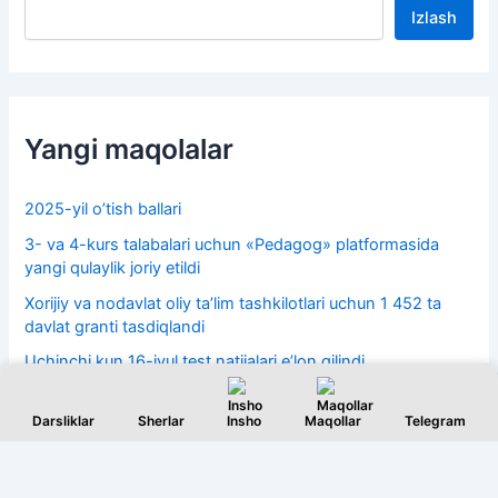
Izlash
Yangi maqolalar
2025-yil o’tish ballari
3- va 4-kurs talabalari uchun «Pedagog» platformasida
yangi qulaylik joriy etildi
Xorijiy va nodavlat oliy taʼlim tashkilotlari uchun 1 452 ta
davlat granti tasdiqlandi
Uchinchi kun 16-iyul test natijalari e’lon qilindi
15-iyul 2-kun test natijalari 2026
Darsliklar
Sherlar
Insho
Maqollar
Telegram