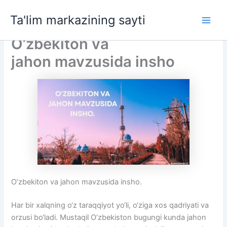
Skip
Ta'lim markazining sayti
to
Main
content
O’zbekiton va
Men
jahon mavzusida insho
O’zbekiton va jahon mavzusida insho.
Har bir xalqning o‘z taraqqiyot yo‘li, o‘ziga xos qadriyati va
orzusi bo‘ladi. Mustaqil O‘zbekiston bugungi kunda jahon