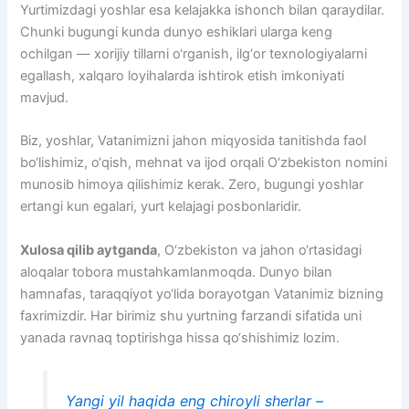
Yurtimizdagi yoshlar esa kelajakka ishonch bilan qaraydilar.
Chunki bugungi kunda dunyo eshiklari ularga keng
ochilgan — xorijiy tillarni o‘rganish, ilg‘or texnologiyalarni
egallash, xalqaro loyihalarda ishtirok etish imkoniyati
mavjud.
Biz, yoshlar, Vatanimizni jahon miqyosida tanitishda faol
bo‘lishimiz, o‘qish, mehnat va ijod orqali O‘zbekiston nomini
munosib himoya qilishimiz kerak. Zero, bugungi yoshlar
ertangi kun egalari, yurt kelajagi posbonlaridir.
Xulosa qilib aytganda
, O‘zbekiston va jahon o‘rtasidagi
aloqalar tobora mustahkamlanmoqda. Dunyo bilan
hamnafas, taraqqiyot yo‘lida borayotgan Vatanimiz bizning
faxrimizdir. Har birimiz shu yurtning farzandi sifatida uni
yanada ravnaq toptirishga hissa qo‘shishimiz lozim.
Yangi yil haqida eng chiroyli sherlar –