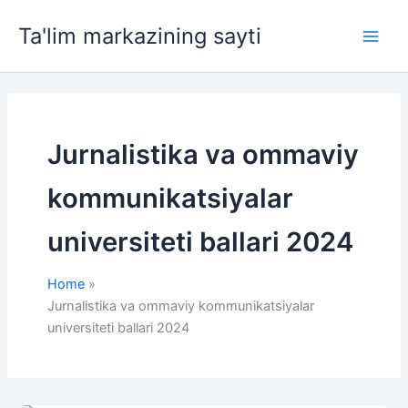
Skip
Ta'lim markazining sayti
to
Main
content
Men
Jurnalistika va ommaviy
kommunikatsiyalar
universiteti ballari 2024
Home
Jurnalistika va ommaviy kommunikatsiyalar
universiteti ballari 2024