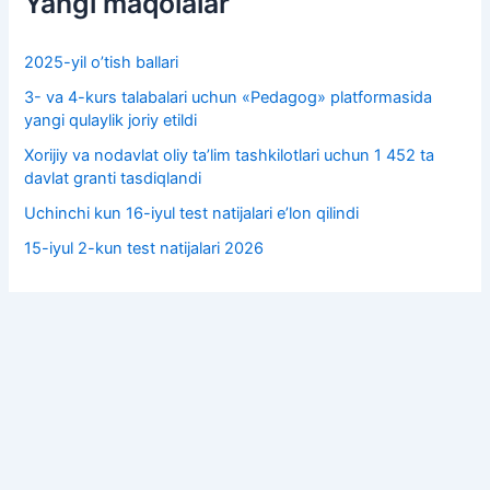
Yangi maqolalar
2025-yil o’tish ballari
3- va 4-kurs talabalari uchun «Pedagog» platformasida
yangi qulaylik joriy etildi
Xorijiy va nodavlat oliy taʼlim tashkilotlari uchun 1 452 ta
davlat granti tasdiqlandi
Uchinchi kun 16-iyul test natijalari e’lon qilindi
15-iyul 2-kun test natijalari 2026