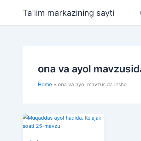
Skip
Ta'lim markazining sayti
to
content
ona va ayol mavzusid
Home
ona va ayol mavzusida insho