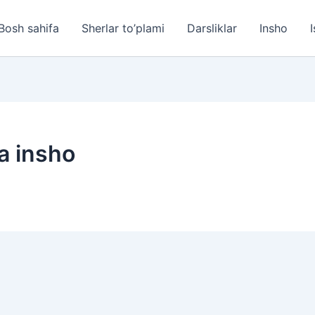
Bosh sahifa
Sherlar to’plami
Darsliklar
Insho
I
a insho