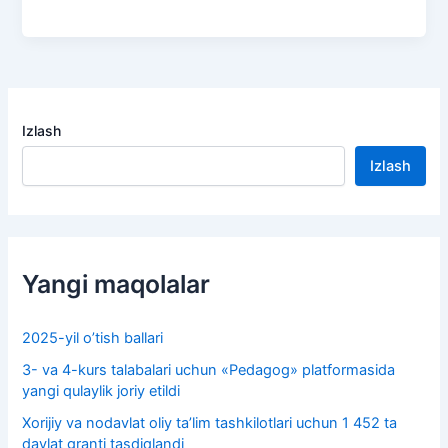
Izlash
Izlash
Yangi maqolalar
2025-yil o’tish ballari
3- va 4-kurs talabalari uchun «Pedagog» platformasida
yangi qulaylik joriy etildi
Xorijiy va nodavlat oliy taʼlim tashkilotlari uchun 1 452 ta
davlat granti tasdiqlandi