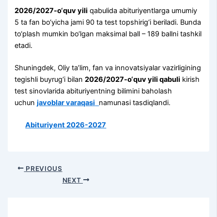
2026/2027-o‘quv yili
qabulida abituriyentlarga umumiy
5 ta fan bo‘yicha jami 90 ta test topshirig‘i beriladi. Bunda
to‘plash mumkin bo‘lgan maksimal ball – 189 ballni tashkil
etadi.
Shuningdek, Oliy ta’lim, fan va innovatsiyalar vazirligining
tegishli buyrug‘i bilan
2026/2027-o‘quv yili qabuli
kirish
test sinovlarida abituriyentning bilimini baholash
uchun
javoblar varaqasi
namunasi tasdiqlandi.
Abituriyent 2026-2027
PREVIOUS
NEXT