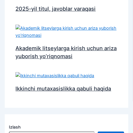
2025-yil titul, javoblar varaqasi
Akademik litseylarga kirish uchun ariza
yuborish yo’riqnomasi
Ikkinchi mutaxasislikka qabuli haqida
Izlash