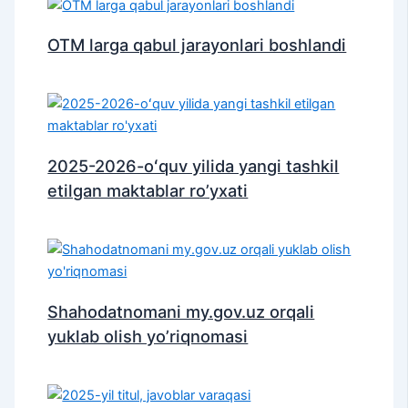
OTM larga qabul jarayonlari boshlandi
2025-2026-oʻquv yilida yangi tashkil
etilgan maktablar ro’yxati
Shahodatnomani my.gov.uz orqali
yuklab olish yo’riqnomasi