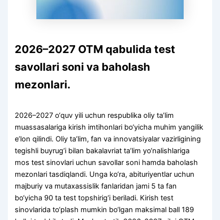
2026–2027 OTM qabulida test
savollari soni va baholash
mezonlari.
2026–2027 o‘quv yili uchun respublika oliy ta’lim
muassasalariga kirish imtihonlari bo‘yicha muhim yangilik
e’lon qilindi. Oliy ta’lim, fan va innovatsiyalar vazirligining
tegishli buyrug‘i bilan bakalavriat ta’lim yo‘nalishlariga
mos test sinovlari uchun savollar soni hamda baholash
mezonlari tasdiqlandi. Unga ko‘ra, abituriyentlar uchun
majburiy va mutaxassislik fanlaridan jami 5 ta fan
bo‘yicha 90 ta test topshirig‘i beriladi. Kirish test
sinovlarida to‘plash mumkin bo‘lgan maksimal ball 189