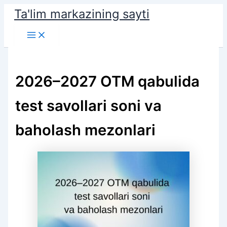
Skip
Ta'lim markazining sayti
to
Main
content
Menu
2026–2027 OTM qabulida
test savollari soni va
baholash mezonlari