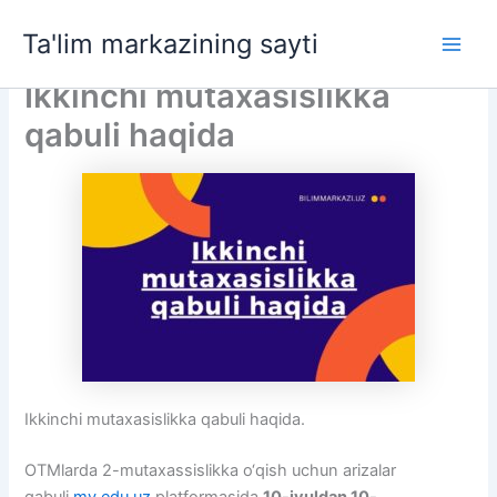
Skip
Ta'lim markazining sayti
to
Main
content
Ikkinchi mutaxasislikka
Men
qabuli haqida
Ikkinchi mutaxasislikka qabuli haqida.
OTMlarda 2-mutaxassislikka o‘qish uchun arizalar