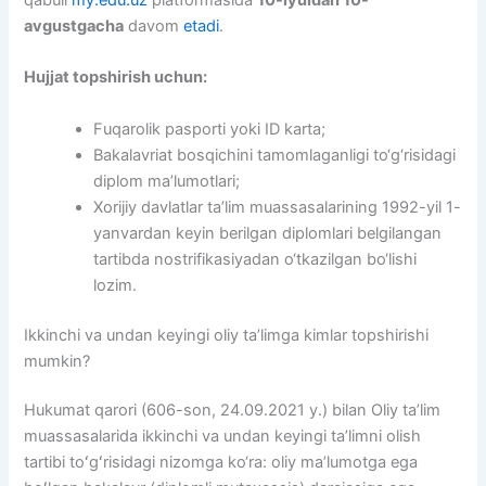
qabuli
my.edu.uz
platformasida
10-iyuldan 10-
avgustgacha
davom
etadi
.
Hujjat topshirish uchun:
Fuqarolik pasporti yoki ID karta;
Bakalavriat bosqichini tamomlaganligi to‘g‘risidagi
diplom ma’lumotlari;
Xorijiy davlatlar ta’lim muassasalarining 1992-yil 1-
yanvardan keyin berilgan diplomlari belgilangan
tartibda nostrifikasiyadan o‘tkazilgan bo‘lishi
lozim.
Ikkinchi va undan keyingi oliy ta’limga kimlar topshirishi
mumkin?
Hukumat qarori (606-son, 24.09.2021 y.) bilan Oliy taʼlim
muassasalarida ikkinchi va undan keyingi taʼlimni olish
tartibi toʻgʻrisidagi nizomga ko‘ra: oliy maʼlumotga ega