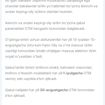
boʻlgan bakalavr (diplomli mutaxassis) darajasiga ega
shaxslar bakalavriat taʼlim yoʻnalishlari boʻyicha ikkinchi va
undan keyingi oliy taʼlimni olishlari mumkin.
Ikkinchi va undan keyingi oliy taʼlim boʻyicha qabul
parametrlari OTM kengashi tomonidan belgilanadi.
Oʻqishga kirish uchun abituriyentlar har yili 10-iyuldan 10-
avgustgacha (shu kuni ham) Oliy va oʻrta maxsus taʼlim
vazirligi tomonidan ishlab chiqilgan maxsus elektron tizim
orqali roʻyxatdan oʻtadi.
Qabul tartibi (kirish imtihoni shakli, baholash mezonlari,
imtihon oʻtkazish muddatlari) har yili
1-iyulgacha
OTM
rasmiy veb-saytida eʼlon qilinadi.
Qabul natijalari har yili
30-avgustgacha
OTM tomonidan
eʼlon qilinadi.