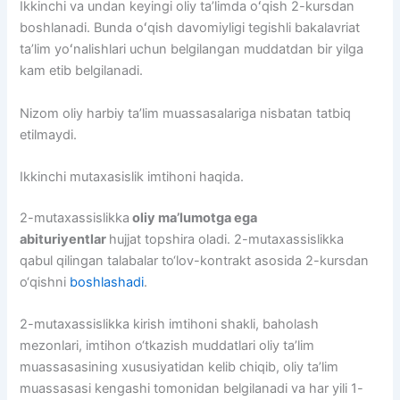
Ikkinchi va undan keyingi oliy taʼlimda oʻqish 2-kursdan
boshlanadi. Bunda oʻqish davomiyligi tegishli bakalavriat
taʼlim yoʻnalishlari uchun belgilangan muddatdan bir yilga
kam etib belgilanadi.
Nizom oliy harbiy taʼlim muassasalariga nisbatan tatbiq
etilmaydi.
Ikkinchi mutaxasislik imtihoni haqida.
2-mutaxassislikka
oliy ma’lumotga ega
abituriyentlar
hujjat topshira oladi. 2-mutaxassislikka
qabul qilingan talabalar to‘lov-kontrakt asosida 2-kursdan
o‘qishni
boshlashadi
.
2-mutaxassislikka kirish imtihoni shakli, baholash
mezonlari, imtihon o‘tkazish muddatlari oliy ta’lim
muassasasining xususiyatidan kelib chiqib, oliy ta’lim
muassasasi kengashi tomonidan belgilanadi va har yili 1-