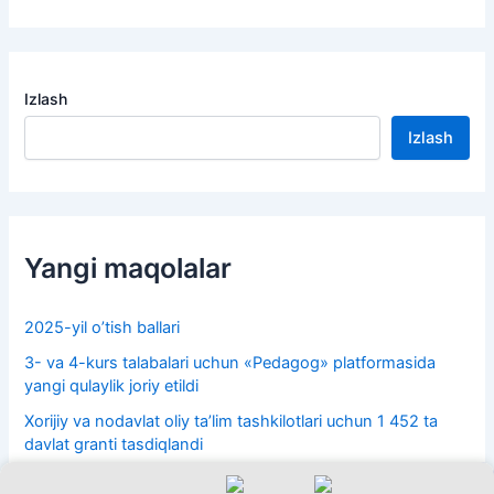
Izlash
Izlash
Yangi maqolalar
2025-yil o’tish ballari
3- va 4-kurs talabalari uchun «Pedagog» platformasida
yangi qulaylik joriy etildi
Xorijiy va nodavlat oliy taʼlim tashkilotlari uchun 1 452 ta
davlat granti tasdiqlandi
Uchinchi kun 16-iyul test natijalari e’lon qilindi