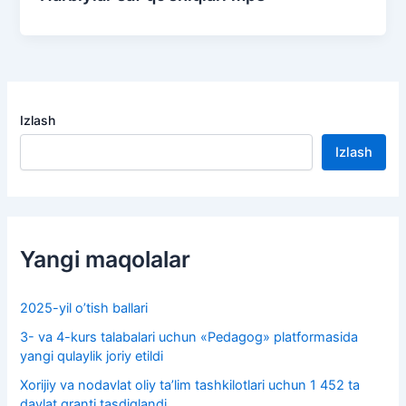
Izlash
Izlash
Yangi maqolalar
2025-yil o’tish ballari
3- va 4-kurs talabalari uchun «Pedagog» platformasida
yangi qulaylik joriy etildi
Xorijiy va nodavlat oliy taʼlim tashkilotlari uchun 1 452 ta
davlat granti tasdiqlandi