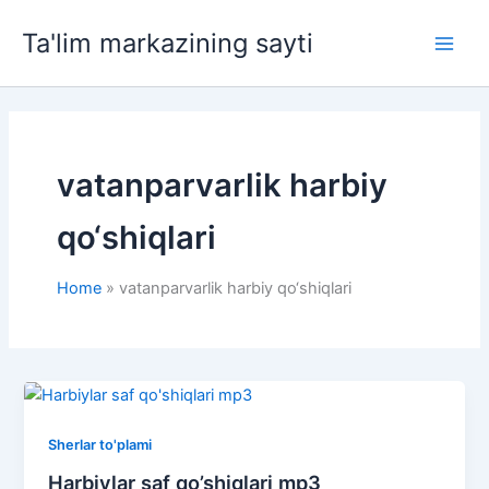
Skip
Ta'lim markazining sayti
to
Main
content
Men
vatanparvarlik harbiy
qo‘shiqlari
Home
vatanparvarlik harbiy qo‘shiqlari
Sherlar to'plami
Harbiylar saf qo’shiqlari mp3