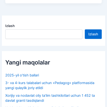
Izlash
Izlash
Yangi maqolalar
2025-yil o’tish ballari
3- va 4-kurs talabalari uchun «Pedagog» platformasida
yangi qulaylik joriy etildi
Xorijiy va nodavlat oliy taʼlim tashkilotlari uchun 1 452 ta
davlat granti tasdiqlandi