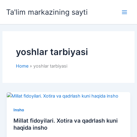
Skip
Ta'lim markazining sayti
to
Main
content
Men
yoshlar tarbiyasi
Home
yoshlar tarbiyasi
Insho
Millat fidoyilari. Xotira va qadrlash kuni
haqida insho