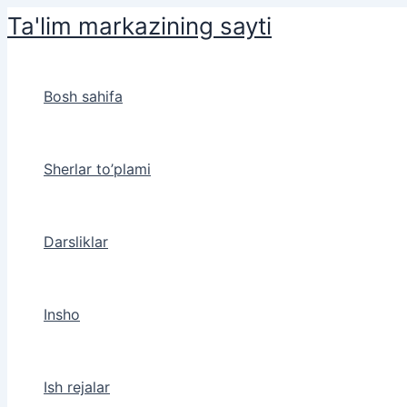
Skip
Ta'lim markazining sayti
to
content
Bosh sahifa
Sherlar to’plami
Darsliklar
Insho
Ish rejalar