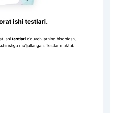
at ishi testlari.
t ishi
testlari
o‘quvchilarning hisoblash,
kshirishga mo‘ljallangan. Testlar maktab