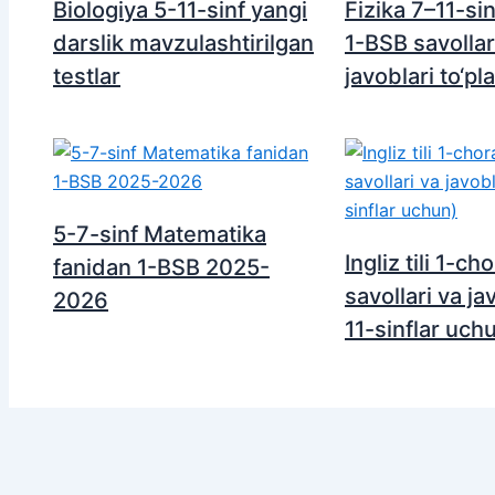
Biologiya 5-11-sinf yangi
Fizika 7–11-si
darslik mavzulashtirilgan
1-BSB savollar
testlar
javoblari to‘pl
5-7-sinf Matematika
Ingliz tili 1-c
fanidan 1-BSB 2025-
savollari va ja
2026
11-sinflar uch