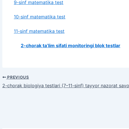
9-sinf matematika test
10-sinf matematika test
11-sinf matematika test
2-chorak ta’lim sifati monitoringi blok testlar
PREVIOUS
2-chorak biologiya testlari (7–11-sinf) tayyor nazorat savol