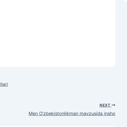
lari
NEXT
Men O’zbekistonlikman mavzusida insho