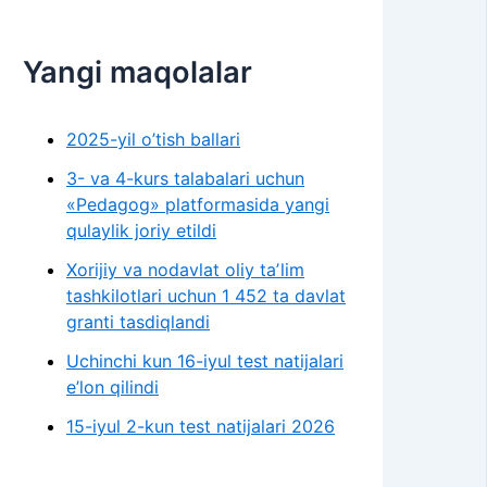
Yangi maqolalar
2025-yil o’tish ballari
3- va 4-kurs talabalari uchun
«Pedagog» platformasida yangi
qulaylik joriy etildi
Xorijiy va nodavlat oliy taʼlim
tashkilotlari uchun 1 452 ta davlat
granti tasdiqlandi
Uchinchi kun 16-iyul test natijalari
e’lon qilindi
15-iyul 2-kun test natijalari 2026