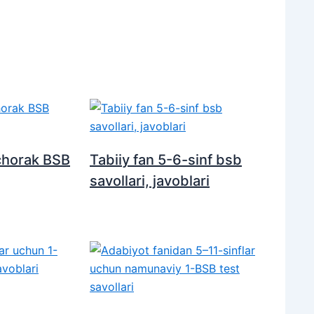
chorak BSB
Tabiiy fan 5-6-sinf bsb
savollari, javoblari