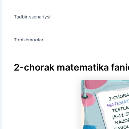
Tadbir ssenariysi
Topishmoqlar
2-chorak matematika fanid