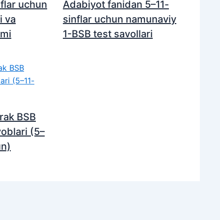
nflar uchun
Adabiyot fanidan 5–11-
i va
sinflar uchun namunaviy
ami
1-BSB test savollari
horak BSB
voblari (5–
un)