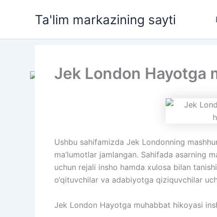
Skip
Ta'lim markazining sayti
to
content
Jek London Hayotga m
Ushbu sahifamizda Jek Londonning mashhur 
ma’lumotlar jamlangan. Sahifada asarning maz
uchun rejali insho hamda xulosa bilan tanish
o‘qituvchilar va adabiyotga qiziquvchilar uc
Jek London Hayotga muhabbat hikoyasi ins