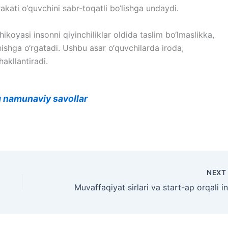
akati o‘quvchini sabr-toqatli bo‘lishga undaydi.
koyasi insonni qiyinchiliklar oldida taslim bo‘lmaslikka,
shga o‘rgatadi. Ushbu asar o‘quvchilarda iroda,
akllantiradi.
’liq namunaviy savollar
NEX