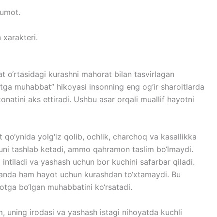
lumot.
xarakteri.
t o‘rtasidagi kurashni mahorat bilan tasvirlagan
tga muhabbat” hikoyasi insonning eng og‘ir sharoitlarda
natini aks ettiradi. Ushbu asar orqali muallif hayotni
o‘ynida yolg‘iz qolib, ochlik, charchoq va kasallikka
i uni tashlab ketadi, ammo qahramon taslim bo‘lmaydi.
intiladi va yashash uchun bor kuchini safarbar qiladi.
ganda ham hayot uchun kurashdan to‘xtamaydi. Bu
otga bo‘lgan muhabbatini ko‘rsatadi.
m, uning irodasi va yashash istagi nihoyatda kuchli