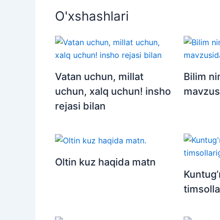
O'xshashlari
Vatan uchun, millat
Bilim n
uchun, xalq uchun! insho
mavzus
rejasi bilan
Oltin kuz haqida matn
Kuntug’
timsolla