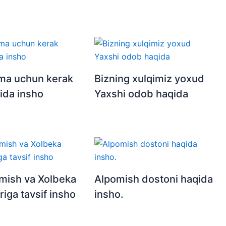
ima uchun kerak
Bizning xulqimiz yoxud
ida insho
Yaxshi odob haqida
mish va Xolbeka
Alpomish dostoni haqida
riga tavsif insho
insho.