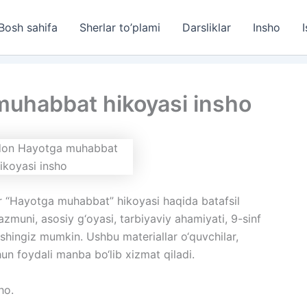
Bosh sahifa
Sherlar to’plami
Darsliklar
Insho
I
uhabbat hikoyasi insho
“Hayotga muhabbat” hikoyasi haqida batafsil
muni, asosiy g‘oyasi, tarbiyaviy ahamiyati, 9-sinf
ishingiz mumkin. Ushbu materiallar o‘quvchilar,
hun foydali manba bo‘lib xizmat qiladi.
ho.