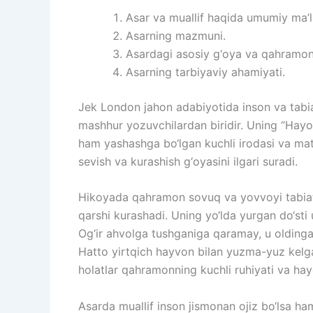
Asar va muallif haqida umumiy ma’
Asarning mazmuni.
Asardagi asosiy g‘oya va qahramon 
Asarning tarbiyaviy ahamiyati.
Jek London jahon adabiyotida inson va tabia
mashhur yozuvchilardan biridir. Uning “Hayo
ham yashashga bo‘lgan kuchli irodasi va mato
sevish va kurashish g‘oyasini ilgari suradi.
Hikoyada qahramon sovuq va yovvoyi tabiat q
qarshi kurashadi. Uning yo‘lda yurgan do‘st
Og‘ir ahvolga tushganiga qaramay, u oldinga 
Hatto yirtqich hayvon bilan yuzma-yuz kel
holatlar qahramonning kuchli ruhiyati va hay
Asarda muallif inson jismonan ojiz bo‘lsa ha