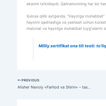
ekanini ta’kidlaydi. Qahramonning har bir har
Xulosa qilib aytganda, “Hayotga muhabbat” hi
hayotni qadrlashga va yashash uchun kurashi
matonat va hayotga muhabbat tuyg‘ularini sh
Milliy sertifikat ona tili testi: to
PREVIOUS
Alisher Navoiy «Farhod va Shirin» – tasavvufiy timsollar, ramzlar va g‘oyalar