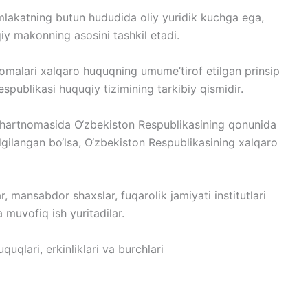
mlakatning butun hududida oliy yuridik kuchga ega,
qiy makonning asosini tashkil etadi.
omalari xalqaro huquqning umume’tirof etilgan prinsip
spublikasi huquqiy tizimining tarkibiy qismidir.
shartnomasida O‘zbekiston Respublikasining qonunida
gilangan bo‘lsa, O‘zbekiston Respublikasining xalqaro
, mansabdor shaxslar, fuqarolik jamiyati institutlari
muvofiq ish yuritadilar.
quqlari, erkinliklari va burchlari