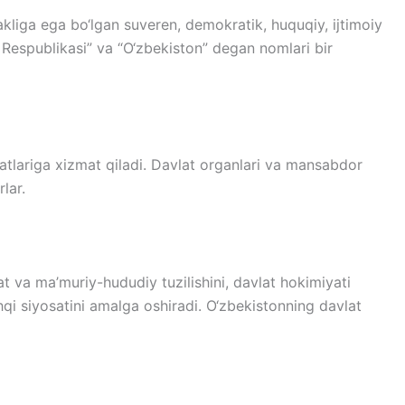
liga ega bo‘lgan suveren, demokratik, huquqiy, ijtimoiy
 Respublikasi” va “O‘zbekiston” degan nomlari bir
aatlariga xizmat qiladi. Davlat organlari va mansabdor
lar.
at va ma’muriy-hududiy tuzilishini, davlat hokimiyati
shqi siyosatini amalga oshiradi. O‘zbekistonning davlat