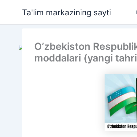
Skip
Ta'lim markazining sayti
to
content
O’zbekiston Respublik
moddalari (yangi tahri