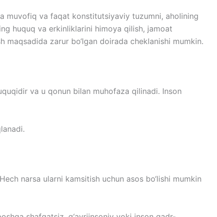
a muvofiq va faqat konstitutsiyaviy tuzumni, aholining
ning huquq va erkinliklarini himoya qilish, jamoat
ash maqsadida zarur bo‘lgan doirada cheklanishi mumkin.
uquqidir va u qonun bilan muhofaza qilinadi. Inson
lanadi.
 Hech narsa ularni kamsitish uchun asos bo‘lishi mumkin
boshqa shafqatsiz, g‘ayriinsoniy yoki inson qadr-