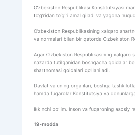
O‘zbekiston Respublikasi Konstitutsiyasi ma
to‘g‘ridan to‘g‘ri amal qiladi va yagona huqu
O‘zbekiston Respublikasining xalqaro shartn
va normalari bilan bir qatorda O‘zbekiston Re
Agar O‘zbekiston Respublikasining xalqaro 
nazarda tutilganidan boshqacha qoidalar bel
shartnomasi qoidalari qo‘llaniladi.
Davlat va uning organlari, boshqa tashkilotlar
hamda fuqarolar Konstitutsiya va qonunlarga 
Ikkinchi bo’lim. Inson va fuqaroning asosiy hu
19-modda