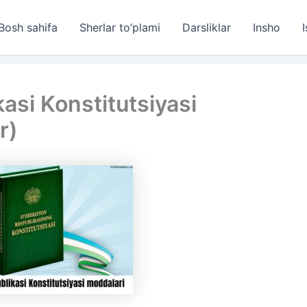
Bosh sahifa
Sherlar to’plami
Darsliklar
Insho
I
asi Konstitutsiyasi
r)