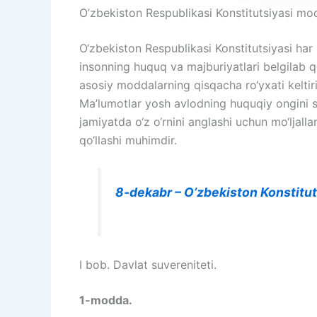
O’zbekiston Respublikasi Konstitutsiyasi mod
O‘zbekiston Respublikasi Konstitutsiyasi har
insonning huquq va majburiyatlari belgilab q
asosiy moddalarning qisqacha ro‘yxati keltiri
Ma’lumotlar yosh avlodning huquqiy ongini s
jamiyatda o‘z o‘rnini anglashi uchun mo‘ljall
qo‘llashi muhimdir.
8-dekabr – O’zbekiston Konstitut
I bob. Davlat suvereniteti.
1-modda.