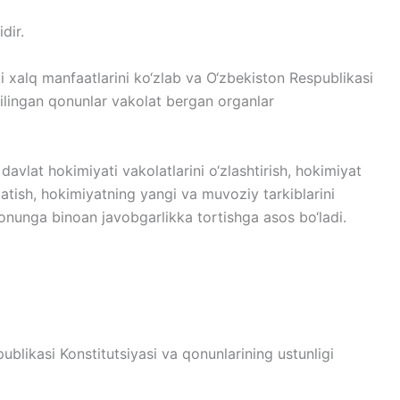
dir.
 xalq manfaatlarini ko‘zlab va O‘zbekiston Respublikasi
ilingan qonunlar vakolat bergan organlar
avlat hokimiyati vakolatlarini o‘zlashtirish, hokimiyat
ugatish, hokimiyatning yangi va muvoziy tarkiblarini
qonunga binoan javobgarlikka tortishga asos bo‘ladi.
blikasi Konstitutsiyasi va qonunlarining ustunligi