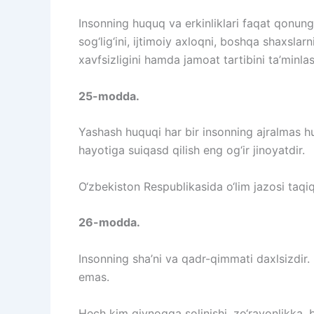
Insonning huquq va erkinliklari faqat qonung
sog‘lig‘ini, ijtimoiy axloqni, boshqa shaxslar
xavfsizligini hamda jamoat tartibini ta’minl
25-modda.
Yashash huquqi har bir insonning ajralmas h
hayotiga suiqasd qilish eng og‘ir jinoyatdir.
O‘zbekiston Respublikasida o‘lim jazosi taqiq
26-modda.
Insonning sha’ni va qadr-qimmati daxlsizdir.
emas.
Hech kim qiynoqqa solinishi, zo‘ravonlikka, 