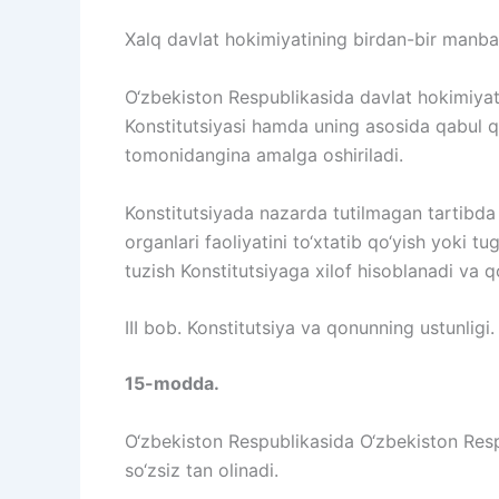
Xalq davlat hokimiyatining birdan-bir manbai
O‘zbekiston Respublikasida davlat hokimiyati
Konstitutsiyasi hamda uning asosida qabul q
tomonidangina amalga oshiriladi.
Konstitutsiyada nazarda tutilmagan tartibda d
organlari faoliyatini to‘xtatib qo‘yish yoki t
tuzish Konstitutsiyaga xilof hisoblanadi va 
III bob. Konstitutsiya va qonunning ustunligi.
15-modda.
O‘zbekiston Respublikasida O‘zbekiston Respu
so‘zsiz tan olinadi.