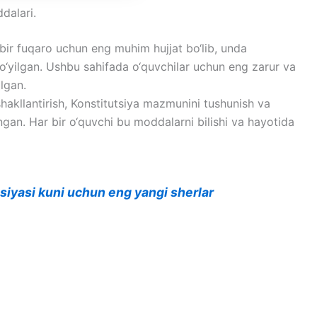
dalari.
 bir fuqaro uchun eng muhim hujjat bo‘lib, unda
o‘yilgan. Ushbu sahifada o‘quvchilar uchun eng zarur va
lgan.
hakllantirish, Konstitutsiya mazmunini tushunish va
angan. Har bir o‘quvchi bu moddalarni bilishi va hayotida
siyasi kuni uchun eng yangi sherlar