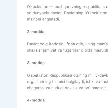
O‘zbekiston — boshqaruvning respublika shak
va dunyoviy davlat. Davlatning “O‘zbekiston
ma’noni anglatadi.
2-modda.
Davlat xalq irodasini ifoda etib, uning manf
shaxslar jamiyat va fuqarolar oldida mas’uldir
3-modda.
O‘zbekiston Respublikasi o‘zining milliy-davl
organlarining tizimini belgilaydi, ichki va ta
chegarasi va hududi daxlsiz va bo‘linmasdir.
4-modda.