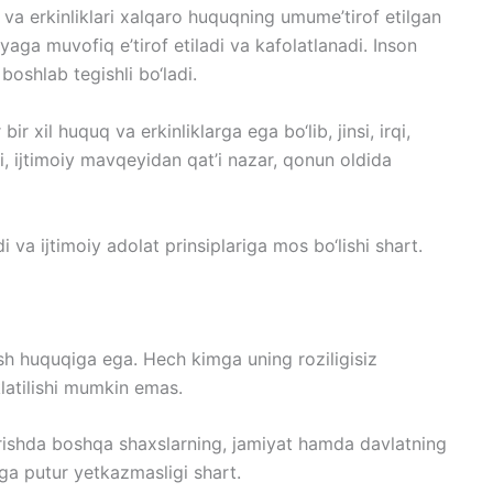
va erkinliklari xalqaro huquqning umume’tirof etilgan
ga muvofiq e’tirof etiladi va kafolatlanadi. Inson
boshlab tegishli bo‘ladi.
r xil huquq va erkinliklarga ega bo‘lib, jinsi, irqi,
qishi, ijtimoiy mavqeyidan qat’i nazar, qonun oldida
va ijtimoiy adolat prinsiplariga mos bo‘lishi shart.
ish huquqiga ega. Hech kimga uning roziligisiz
latilishi mumkin emas.
hirishda boshqa shaxslarning, jamiyat hamda davlatning
iga putur yetkazmasligi shart.