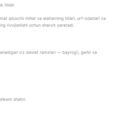
 tilidir.
t qiluvchi millat va elatlarning tillari, urf-odatlari va
ning rivojlanishi uchun sharoit yaratadi.
anadigan o‘z davlat ramzlari — bayrog‘i, gerbi va
hkent shahri.