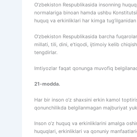
O‘zbekiston Respublikasida insonning huquq 
normalariga binoan hamda ushbu Konstitutsiya
huquq va erkinliklari har kimga tug‘ilganidan 
O‘zbekiston Respublikasida barcha fuqarolar bi
millati, tili, dini, e’tiqodi, ijtimoiy kelib chi
tengdirlar.
Imtiyozlar faqat qonunga muvofiq belgilanadi 
21-modda.
Har bir inson o‘z shaxsini erkin kamol toptir
qonunchilikda belgilanmagan majburiyat yuk
Inson o‘z huquq va erkinliklarini amalga os
huquqlari, erkinliklari va qonuniy manfaatlar