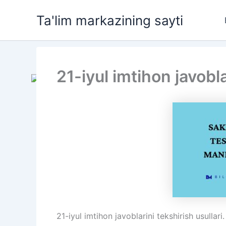
Skip
Ta'lim markazining sayti
to
content
21-iyul imtihon javobla
21-iyul imtihon javoblarini tekshirish usullari.