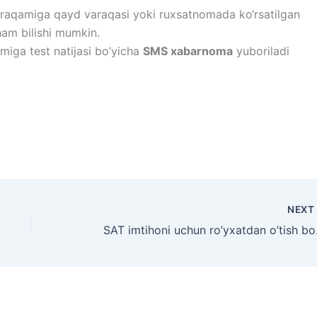
raqamiga qayd varaqasi yoki ruxsatnomada ko‘rsatilgan
ham bilishi mumkin.
iga test natijasi bo’yicha
SMS xabarnoma
yuboriladi
NEX
SAT imt