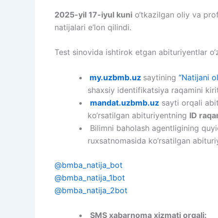
2025-yil 17-iyul kuni
o‘tkazilgan oliy va prof
natijalari e’lon qilindi.
Test sinovida ishtirok etgan abituriyentlar o
my.uzbmb.uz
saytining
“Natijani o
shaxsiy identifikatsiya raqamini kir
mandat.uzbmb.uz
sayti orqali ab
ko‘rsatilgan abituriyentning
ID raqa
Bilimni baholash agentligining quyi
ruxsatnomasida ko‘rsatilgan abitur
@bmba_natija_bot
@bmba_natija_1bot
@bmba_natija_2bot
SMS xabarnoma xizmati orqali: