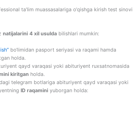
essional ta’lim muassasalariga o‘qishga kirish test sinovi
‘z
natijalarini
4 xil usulda
bilishlari mumkin:
lish”
bo‘limidan pasport seriyasi va raqami hamda
itgan holda.
ituriyent qayd varaqasi yoki abituriyent ruxsatnomasida
mini kiritgan
holda.
dagi telegram botlariga abituriyent qayd varaqasi yoki
iyentning
ID raqamini
yuborgan holda: