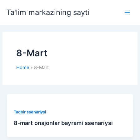
Skip
Ta'lim markazining sayti
to
Main
content
Men
8-Mart
Home
8-Mart
Tadbir ssenariysi
8-mart onajonlar bayrami ssenariysi