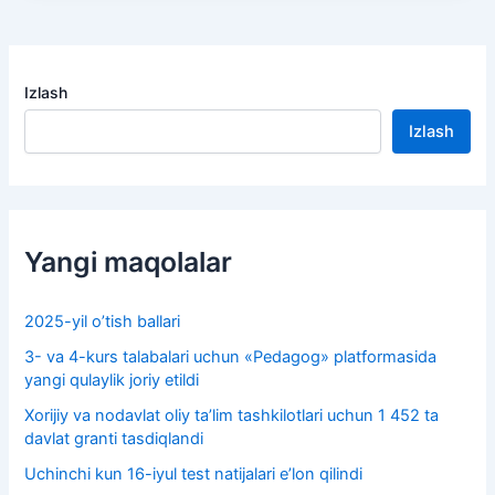
Izlash
Izlash
Yangi maqolalar
2025-yil o’tish ballari
3- va 4-kurs talabalari uchun «Pedagog» platformasida
yangi qulaylik joriy etildi
Xorijiy va nodavlat oliy taʼlim tashkilotlari uchun 1 452 ta
davlat granti tasdiqlandi
Uchinchi kun 16-iyul test natijalari e’lon qilindi