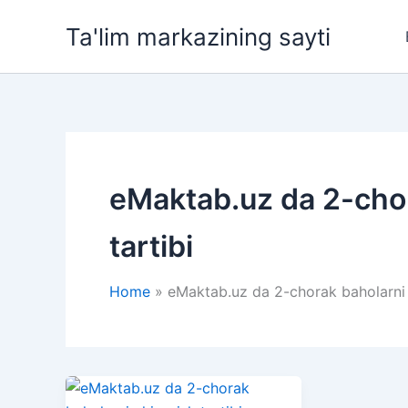
Skip
Ta'lim markazining sayti
to
content
eMaktab.uz da 2-chor
tartibi
Home
eMaktab.uz da 2-chorak baholarni c