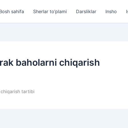
Bosh sahifa
Sherlar to’plami
Darsliklar
Insho
I
ak baholarni chiqarish
hiqarish tartibi