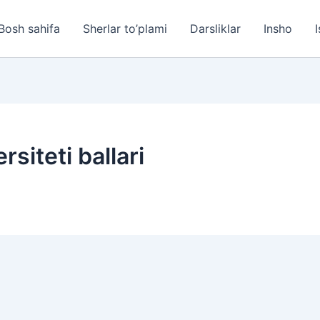
Bosh sahifa
Sherlar to’plami
Darsliklar
Insho
I
rsiteti ballari