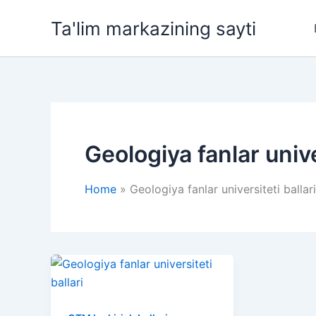
Skip
Ta'lim markazining sayti
to
content
Geologiya fanlar unive
Home
Geologiya fanlar universiteti ballari