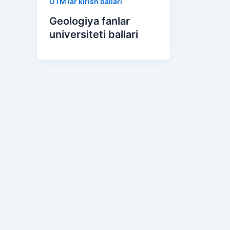
OTM lar kirish ballari
Geologiya fanlar
universiteti ballari